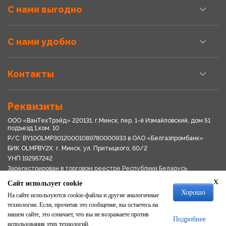
С нами выгодно
С нами удобно
Контакты
Реквизиты
ООО «ВанТехТрэйд» 220131, г.Минск, пер. 1-й Измайловский, дом 51
подъезд 1,ком. 10
Р/С: BY10OLMP30120001089780000933 в OАО «Белгазпромбанк»
БИК OLMPBY2X. г. Минск, ул. Притыцкого, 60/2
УНП 192957242
Зарегистрирован в торговом реестре Республики Беларусь
03.04.2018
x
Сайт использует cookie
Свидетельство о регистрации № 192957242выдано 18.08.2017
Хорошо
Мингориспоплком
На сайте используются cookie-файлы и другие аналогичные
Политика обработки персональных данных
технологии. Если, прочитав это сообщение, вы остаетесь на
Положение о системе видеонаблюдения
нашем сайте, это означает, что вы не возражаете против
Подробнее
Политика в отношении обработки файлов cookie
использования этих технологий.