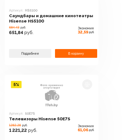
Артикул:
HS5100
Саундбары и домашние кинотеатры
Hisense HS5100
684.43
руб.
Экономия
32,59
651,84
руб.
руб.
Подробнее
В корзину
5%
Артикул:
50E7S
Телевизоры Hisense 50E7S
1282.28
руб.
Экономия
61,06
1 221,22
руб.
руб.