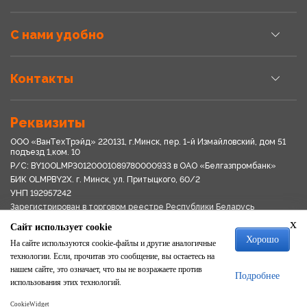
С нами удобно
Контакты
Реквизиты
ООО «ВанТехТрэйд» 220131, г.Минск, пер. 1-й Измайловский, дом 51
подъезд 1,ком. 10
Р/С: BY10OLMP30120001089780000933 в OАО «Белгазпромбанк»
БИК OLMPBY2X. г. Минск, ул. Притыцкого, 60/2
УНП 192957242
Зарегистрирован в торговом реестре Республики Беларусь
03.04.2018
x
Сайт использует cookie
Свидетельство о регистрации № 192957242выдано 18.08.2017
Хорошо
Мингориспоплком
На сайте используются cookie-файлы и другие аналогичные
Политика обработки персональных данных
технологии. Если, прочитав это сообщение, вы остаетесь на
Положение о системе видеонаблюдения
нашем сайте, это означает, что вы не возражаете против
Подробнее
Политика в отношении обработки файлов cookie
использования этих технологий.
CookieWidget