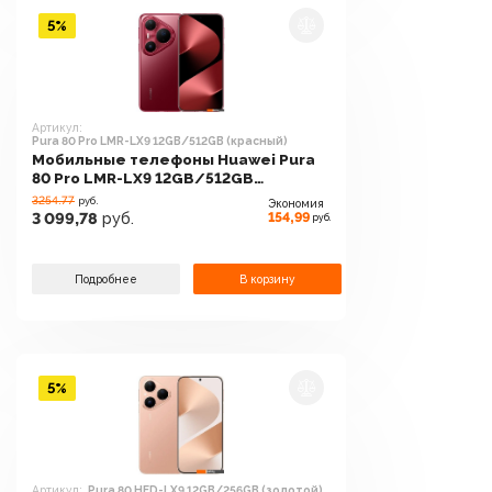
5%
Артикул:
Pura 80 Pro LMR-LX9 12GB/512GB (красный)
Мобильные телефоны Huawei Pura
80 Pro LMR-LX9 12GB/512GB
(красный)
3254.77
руб.
Экономия
154,99
3 099,78
руб.
руб.
Подробнее
В корзину
5%
Артикул:
Pura 80 HED-LX9 12GB/256GB (золотой)