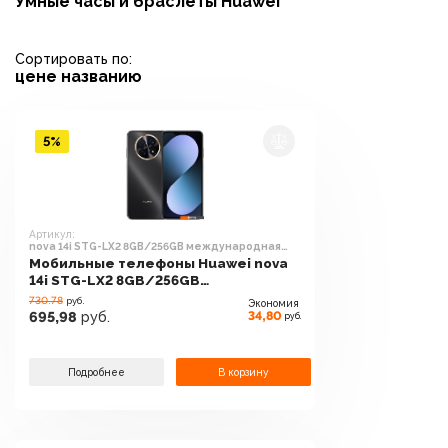
Умные часы и браслеты Huawei
Сортировать по:
цене
названию
5%
Артикул:
nova 14i STG-LX2 8GB/256GB международная
версия (черный)
Мобильные телефоны Huawei nova
14i STG-LX2 8GB/256GB
международная версия (черный)
730.78
руб.
Экономия
34,80
695,98
руб.
руб.
Подробнее
В корзину