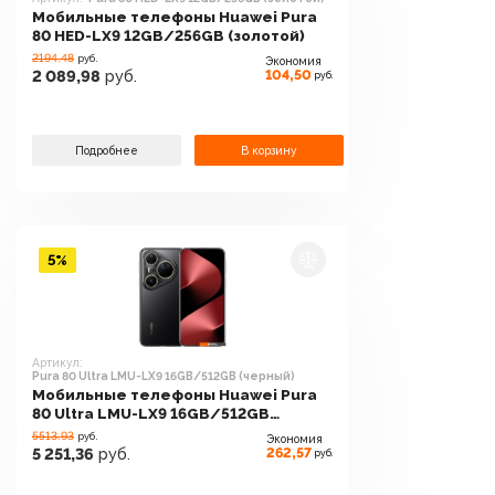
Мобильные телефоны Huawei Pura
80 HED-LX9 12GB/256GB (золотой)
2194.48
руб.
Экономия
104,50
2 089,98
руб.
руб.
Подробнее
В корзину
5%
Артикул:
Pura 80 Ultra LMU-LX9 16GB/512GB (черный)
Мобильные телефоны Huawei Pura
80 Ultra LMU-LX9 16GB/512GB
(черный)
5513.93
руб.
Экономия
262,57
5 251,36
руб.
руб.