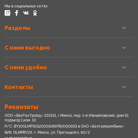
Мы в социальных сетях
Разделы
С нами выгодно
С нами удобно
Контакты
Реквизиты
ООО «ВанТехТрэйд» 220131, г.Минск, пер. 1-й Измайловский, дом 51
подъезд 1,ком. 10
Р/С: BY10OLMP30120001089780000933 в OАО «Белгазпромбанк»
БИК OLMPBY2X. г. Минск, ул. Притыцкого, 60/2