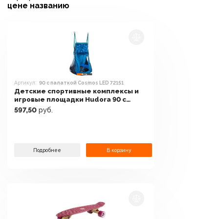
цене
названию
Артикул:
90 с палаткой Cosmos LED 72151
Детские спортивные комплексы и
игровые площадки Hudora 90 с
палаткой Cosmos LED 72151
597,50
руб.
Подробнее
В корзину