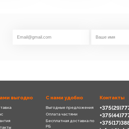
нами выгодно
С нами удобно
Контакты
+375(29)77
тавка
Выгодные предложения
ас
Оплата частями
+375(44)77
антия
Бесплатная доставка по
+375(17)38
РБ
такты