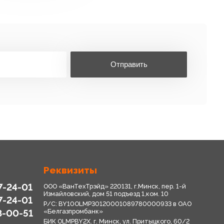
Отправить
Реквизиты
7-24-01
ООО «ВанТехТрэйд» 220131, г.Минск, пер. 1-й
Измайловский, дом 51 подъезд 1,ком. 10
7-24-01
Р/С: BY10OLMP30120001089780000933 в OАО
8-00-51
«Белгазпромбанк»
БИК OLMPBY2X. г. Минск, ул. Притыцкого, 60/2