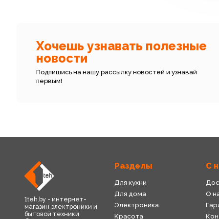
Хочешь узнавать полезные
новости
Подпишись на нашу рассылку новостей и узнавай
первым!
Разделы
С 
Для кухни
Дос
Для дома
О н
1teh.by - интернет-
Электроника
Гар
магазин электроники и
бытовой техники
Красота
Кон