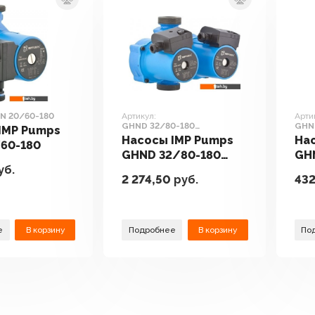
N 20/60-180
Артикул:
Арти
GHND 32/80-180
GHN 
IMP Pumps
(979522022)
(979
Насосы IMP Pumps
На
60-180
GHND 32/80-180
GH
уб.
(979522022)
(97
2 274,50
руб.
432
е
В корзину
Подробнее
В корзину
По