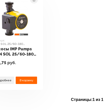
кул:
SOL 25/60-180
521361)
сосы IMP Pumps
N SOL 25/60-180
9521361)
,75
руб.
дробнее
В корзину
Страницы:
1 из 1