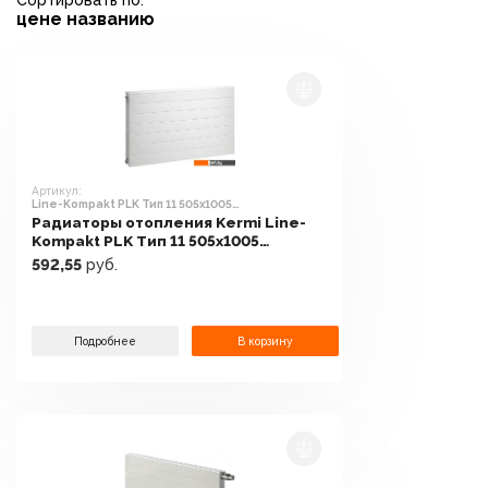
Сортировать по:
цене
названию
Артикул:
Line-Kompakt PLK Тип 11 505x1005
[PLK110501001N2K]
Радиаторы отопления Kermi Line-
Kompakt PLK Тип 11 505x1005
[PLK110501001N2K]
592,55
руб.
Подробнее
В корзину