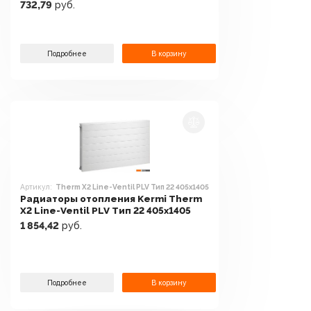
[PLK120501001N2K]
732,79
руб.
Подробнее
В корзину
Артикул:
Therm X2 Line-Ventil PLV Тип 22 405x1405
Радиаторы отопления Kermi Therm
X2 Line-Ventil PLV Тип 22 405x1405
1 854,42
руб.
Подробнее
В корзину