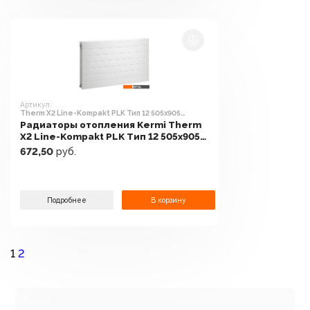
Артикул:
Therm X2 Line-Kompakt PLK Тип 12 505x905
[PLK120500901N2K]
Радиаторы отопления Kermi Therm
X2 Line-Kompakt PLK Тип 12 505x905
[PLK120500901N2K]
672,50
руб.
Подробнее
В корзину
1
2