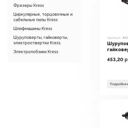
Фрезеры Kress
Циркулярные, торцовочные и
сабельные пилы Kress
Шлифмашины Kress
Шуруповерты, гайковерты,
Артикул:
KU
электроотвертки Kress
Шурупо
гайкове
Электролобзики Kress
электр
453,20
р
Kress KU
АКБ)
Подробне