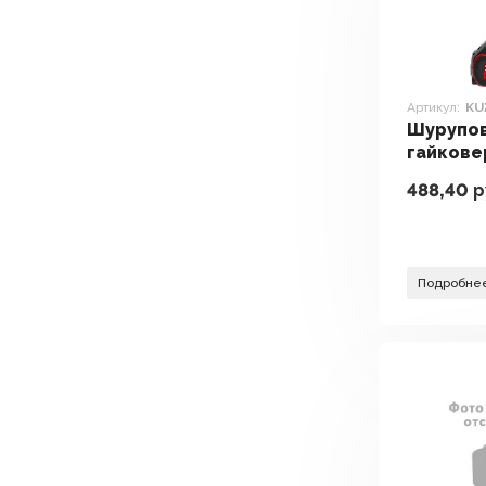
Артикул:
KU
Шурупо
гайкове
электр
488,40
р
Kress KU
АКБ)
Подробне