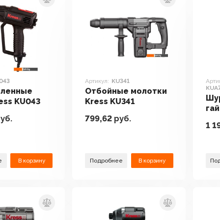
043
Артикул:
KU341
Арти
KUA7
ленные
Отбойные молотки
Шу
ess KU043
Kress KU341
га
уб.
799,62
руб.
эл
1 1
Kre
АКБ
е
В корзину
Подробнее
В корзину
По