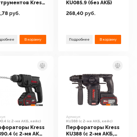
трументов Kress
KU085.9 (без АКБ)
059
,78
руб.
268,40
руб.
дробнее
В корзину
Подробнее
В корзину
кул:
Артикул:
0.4 (с 2-мя АКБ, кейс)
KU388 (с 2-мя АКБ, кейс)
рфораторы Kress
Перфораторы Kress
90.4 (с 2-мя АКБ,
KU388 (с 2-мя АКБ,