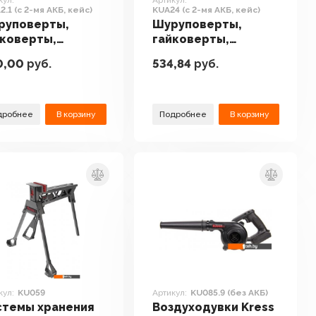
кул:
Артикул:
2.1 (с 2-мя АКБ, кейс)
KUA24 (с 2-мя АКБ, кейс)
руповерты,
Шуруповерты,
йковерты,
гайковерты,
ектроотвертки
электроотвертки
0,00
руб.
534,84
руб.
ss KU212.1 (с 2-мя
Kress KUA24 (с 2-мя
, кейс)
АКБ, кейс)
дробнее
В корзину
Подробнее
В корзину
кул:
KU059
Артикул:
KU085.9 (без АКБ)
стемы хранения
Воздуходувки Kress