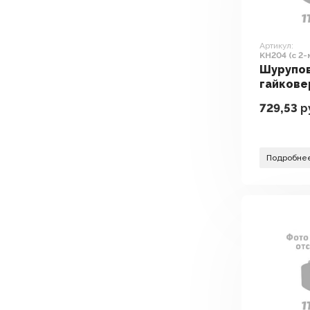
Артикул:
KH204 (с 2-
Шурупо
гайкове
электр
729,53
р
Kress KH
АКБ, кей
Подробне