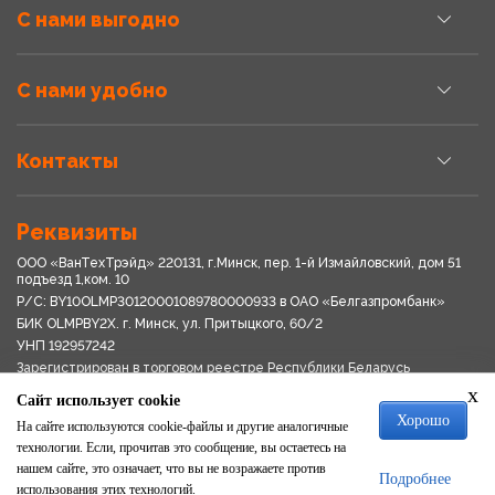
С нами выгодно
С нами удобно
Контакты
Реквизиты
ООО «ВанТехТрэйд» 220131, г.Минск, пер. 1-й Измайловский, дом 51
подъезд 1,ком. 10
Р/С: BY10OLMP30120001089780000933 в OАО «Белгазпромбанк»
БИК OLMPBY2X. г. Минск, ул. Притыцкого, 60/2
УНП 192957242
Зарегистрирован в торговом реестре Республики Беларусь
03.04.2018
x
Сайт использует cookie
Свидетельство о регистрации № 192957242выдано 18.08.2017
Хорошо
Мингориспоплком
На сайте используются cookie-файлы и другие аналогичные
Политика обработки персональных данных
технологии. Если, прочитав это сообщение, вы остаетесь на
Положение о системе видеонаблюдения
нашем сайте, это означает, что вы не возражаете против
Подробнее
Политика в отношении обработки файлов cookie
использования этих технологий.