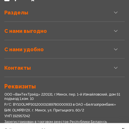
Разделы
С нами выгодно
С нами удобно
Контакты
Реквизиты
ООО «ВанТехТрэйд» 220131, г.Минск, пер. 1-й Измайловский, дом 51
подъезд 1,ком. 10
Р/С: BY10OLMP30120001089780000933 в OАО «Белгазпромбанк»
БИК OLMPBY2X. г. Минск, ул. Притыцкого, 60/2
УНП 192957242
Зарегистрирован в торговом реестре Республики Беларусь
03.04.2018
x