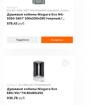
Артикул:
Eco NG-1010-14DT 100x100x190 (черный/стекло
тонированное)
Душевые кабины Niagara Eco NG-
1010-14DT 100x100x190 (черный/
стекло тонированное)
578,43
руб.
Подробнее
В корзину
Артикул:
Eco E80/40/TN 80x80x215
Душевые кабины Niagara Eco
E80/40/TN 80x80x215
936,78
руб.