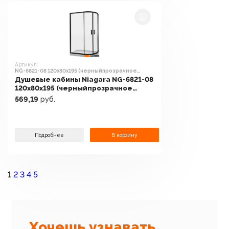
Артикул:
NG-6821-08 120x80x195 (черныйпрозрачное
стекло)
Душевые кабины Niagara NG-6821-08
120x80x195 (черныйпрозрачное
стекло)
569,19
руб.
Подробнее
В корзину
1
2
3
4
5
Хочешь узнавать