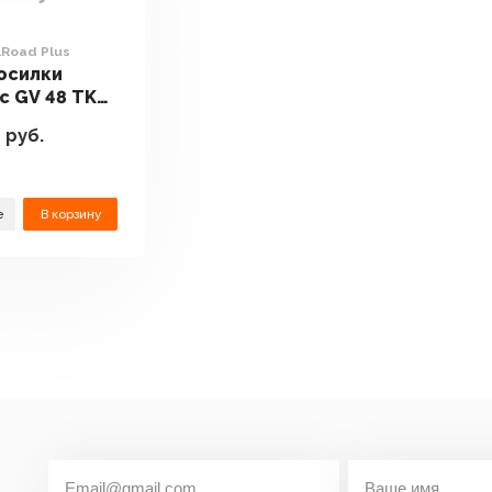
lRoad Plus
осилки
c GV 48 TK
Plus
0
руб.
е
В корзину