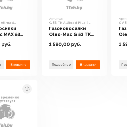
Артикул:
Арти
 Allroad
G 53 TK AllRoad Plus 4
GV 5
(2026)
осилки
Газонокосилки
Га
c MAX 53
Oleo-Mac G 53 TK
Ole
road
AllRoad Plus 4 (2026)
All
0
руб.
1 590,00
руб.
1 5
um
е
В корзину
Подробнее
В корзину
По