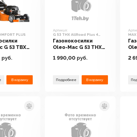
Артикул:
Арти
COMFORT PLUS
G 53 THX AllRoad Plus 4
MAX 
(2026)
Alum
осилки
Газонокосилки
Га
c G 53 TBX
Oleo-Mac G 53 THX
Ole
T PLUS
AllRoad Plus 4 (2026)
All
0
руб.
1 990,00
руб.
2 6
е
В корзину
Подробнее
В корзину
По