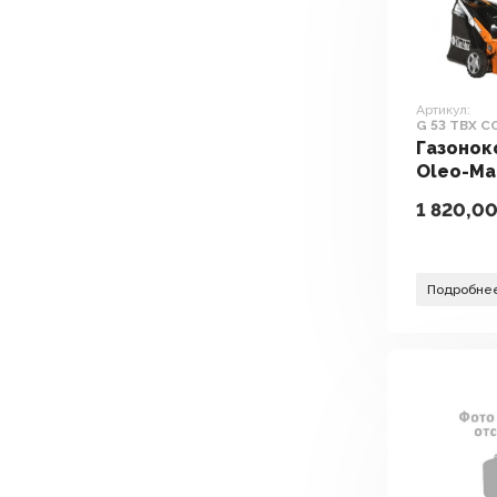
Артикул:
G 53 TBX 
Газонок
Oleo-Ma
COMFOR
1 820,0
Подробне