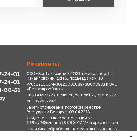
Реквизиты
7-24-01
ООО «ВанТехТрэйд» 220131, г.Минск, пер. 1-й
Измайловский, дом 51 подъезд 1,ком. 10
7-24-01
Р/С: BY10OLMP30120001089780000933 в OАО
8-00-51
«Белгазпромбанк»
БИК OLMPBY2X. г. Минск, ул. Притыцкого, 60/2
by
УНП 192957242
Зарегистрирован в торговом реестре
Республики Беларусь 03.04.2018
Свидетельство о регистрации №
192957242выдано 18.08.2017 Мингориспоплком
Политика обработки персональных данных
Положение о системе видеонаблюдения
x