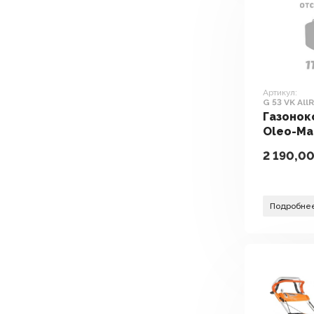
Артикул:
G 53 VK All
Газонок
Oleo-Ma
AllRoad 
2 190,0
Подробне