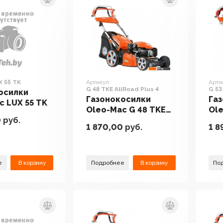
X 55 TK
Артикул:
Арти
G 48 TKE AllRoad Plus 4
G 53
осилки
Газонокосилки
Га
c LUX 55 TK
Oleo-Mac G 48 TKE
Ole
0
руб.
AllRoad Plus 4
All
1 870,00
руб.
1 8
е
В корзину
Подробнее
В корзину
По