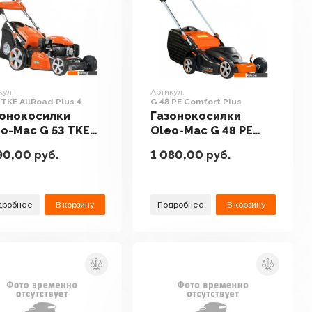
кул:
Артикул:
 TKE AllRoad Plus 4
G 48 PE Comfort Plus
зонокосилки
Газонокосилки
o-Mac G 53 TKE
Oleo-Mac G 48 PE
Road Plus 4
Comfort Plus
90,00
руб.
1 080,00
руб.
дробнее
В корзину
Подробнее
В корзину