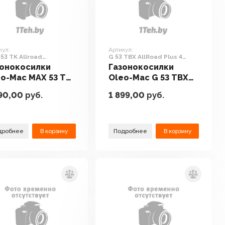
кул:
Артикул:
53 TK Allroad
G 53 TBX AllRoad Plus 4
inium
(2026)
зонокосилки
Газонокосилки
o-Mac MAX 53 TK
Oleo-Mac G 53 TBX
road Aluminium
AllRoad Plus 4 (2026)
90,00
руб.
1 899,00
руб.
дробнее
В корзину
Подробнее
В корзину