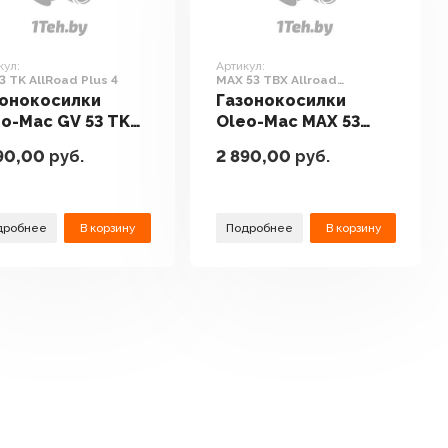
кул:
Артикул:
3 TK AllRoad Plus 4
MAX 53 TBX Allroad
Aluminium 66069175E5
зонокосилки
Газонокосилки
o-Mac GV 53 TK
Oleo-Mac MAX 53
Road Plus 4
TBX Allroad
90,00
руб.
2 890,00
руб.
Aluminium
66069175E5
дробнее
В корзину
Подробнее
В корзину