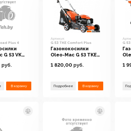
Артикул:
Арти
Road Plus 4
G 53 TKE Comfort Plus
G 53
осилки
Газонокосилки
Га
c G 53 VK
Oleo-Mac G 53 TKE
Ole
Plus 4
Comfort Plus
All
0
руб.
1 820,00
руб.
1 9
е
В корзину
Подробнее
В корзину
По