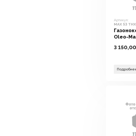
Артикул:
MAX 53 THX
Aluminium
Газонок
Oleo-Ma
THX All
3 150,0
Alumini
Подробне