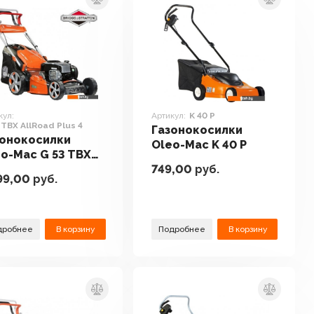
кул:
Артикул:
K 40 P
 TBX AllRoad Plus 4
Газонокосилки
зонокосилки
Oleo-Mac K 40 P
o-Mac G 53 TBX
749,00
руб.
Road Plus 4
99,00
руб.
дробнее
В корзину
Подробнее
В корзину