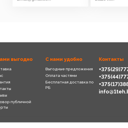
нами выгодно
С нами удобно
Контакты
+375(29)77
тавка
Выгодные предложения
ас
Оплата частями
+375(44)77
антия
Бесплатная доставка по
+375(17)38
РБ
такты
info@1teh.
ывы
овор публичной
ерты