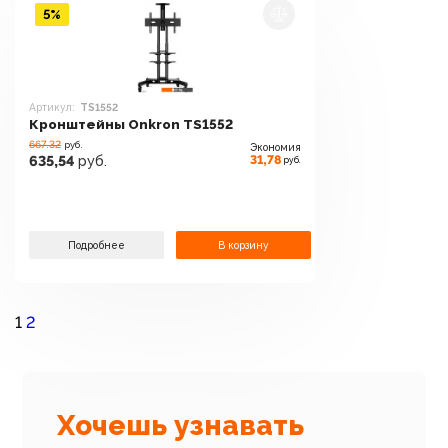
5%
Артикул:
TS1552
Кронштейны Onkron TS1552
667.32
руб.
Экономия
31,78
635,54
руб.
руб.
Подробнее
В корзину
1
2
Хочешь узнавать