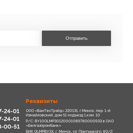
Отправить
Реквизиты
7-24-01
ООО «ВанТехТрэйд» 220131, г.Минск, пер. 1-й
Измайловский, дом 51 подъезд 1,ком. 10
7-24-01
Р/С: BY10OLMP30120001089780000933 в OАО
8-00-51
«Белгазпромбанк»
БИК OLMPBY2X. г. Минск, ул. Притыцкого, 60/2