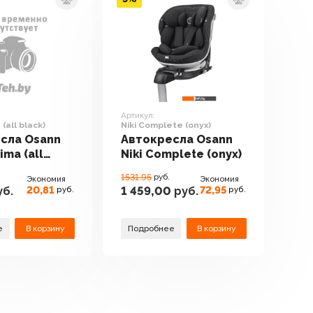
Артикул:
 (all black)
Niki Complete (onyx)
сла Osann
Автокресла Osann
ima (all
Niki Complete (onyx)
1531.95
руб.
Экономия
Экономия
20,81
72,95
б.
1 459,00
руб.
руб.
руб.
е
В корзину
Подробнее
В корзину