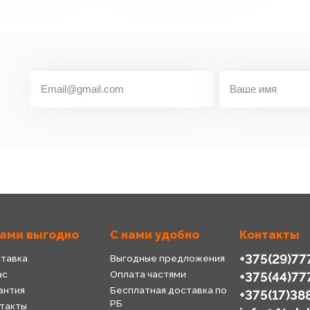
нами выгодно
С нами удобно
Контакты
+375(29)77
тавка
Выгодные предложения
ас
Оплата частями
+375(44)77
антия
Бесплатная доставка по
+375(17)38
РБ
такты