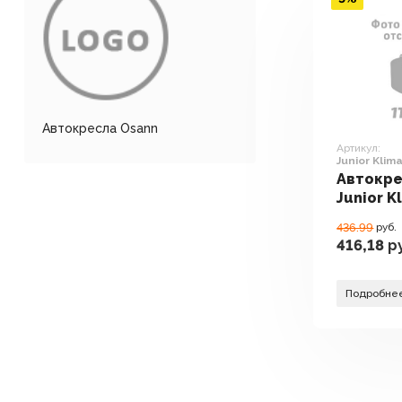
Автокресла Osann
Артикул:
Junior Klima
Автокре
Junior Kl
black)
436.99
руб.
416,18
ру
Подробне