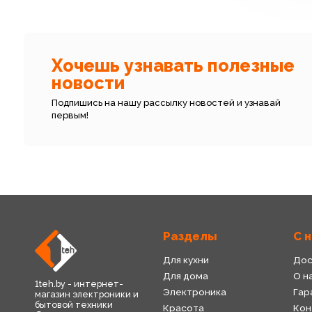
Хочешь узнавать полезные
новости
Подпишись на нашу рассылку новостей и узнавай
первым!
Разделы
С 
Для кухни
Дос
Для дома
О н
1teh.by - интернет-
Электроника
Гар
магазин электроники и
бытовой техники
Красота
Кон