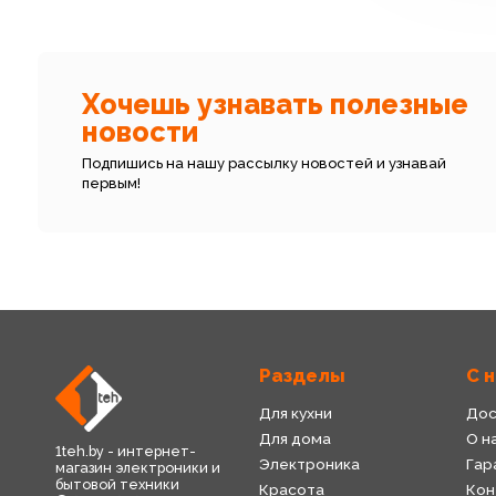
Хочешь узнавать полезные
новости
Подпишись на нашу рассылку новостей и узнавай
первым!
Разделы
С 
Для кухни
Дос
Для дома
О н
1teh.by - интернет-
Электроника
Гар
магазин электроники и
бытовой техники
Красота
Кон