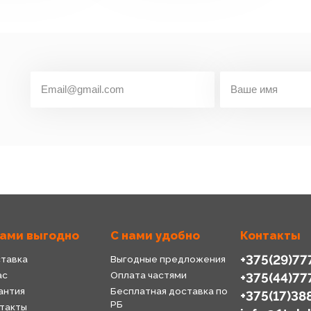
нами выгодно
С нами удобно
Контакты
+375(29)77
тавка
Выгодные предложения
ас
Оплата частями
+375(44)77
антия
Бесплатная доставка по
+375(17)38
РБ
такты