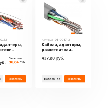
-0152
Артикул:
01-0047-3
 адаптеры,
Кабели, адаптеры,
ители
разветвители
ect 01-0152
PROconnect 01-
437,28
руб.
Экономия
0047-3
36,04
уб.
руб.
е
В корзину
Подробнее
В корзину