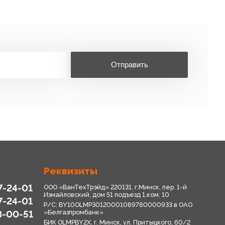
Отправить
Реквизиты
7-24-01
ООО «ВанТехТрэйд» 220131, г.Минск, пер. 1-й
Измайловский, дом 51 подъезд 1,ком. 10
7-24-01
Р/С: BY10OLMP30120001089780000933 в OАО
8-00-51
«Белгазпромбанк»
БИК OLMPBY2X. г. Минск, ул. Притыцкого, 60/2