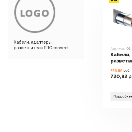
Кабели, адаптеры,
разветвители PROconnect
Артикул:
01
Кабели,
разветв
PROconn
756.86
руб.
720,82
р
Подробне