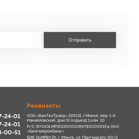
Отправить
Реквизиты
7-24-01
ООО «ВанТехТрэйд» 220131, г.Минск, пер. 1-й
Измайловский, дом 51 подъезд 1,ком. 10
7-24-01
Р/С: BY10OLMP30120001089780000933 в OАО
8-00-51
«Белгазпромбанк»
БИК OLMPBY2X. г. Минск, ул. Притыцкого, 60/2