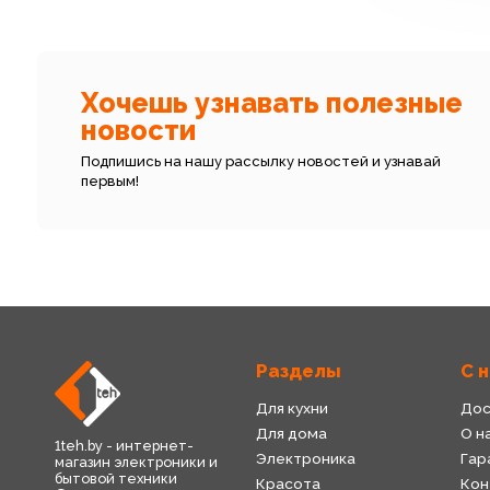
Хочешь узнавать полезные
новости
Подпишись на нашу рассылку новостей и узнавай
первым!
Разделы
С 
Для кухни
Дос
Для дома
О н
1teh.by - интернет-
Электроника
Гар
магазин электроники и
бытовой техники
Красота
Кон