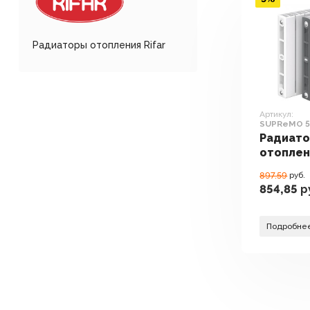
Радиаторы отопления Rifar
Артикул:
SUPReMO 50
Радиат
отоплен
SUPReMO
897.59
руб.
секций)
854,85
р
Подробне