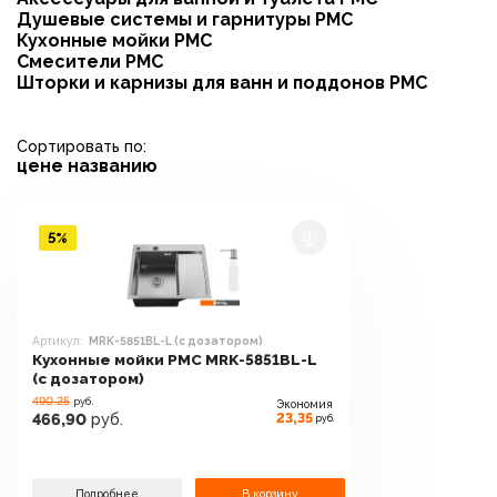
Душевые системы и гарнитуры РМС
Кухонные мойки РМС
Смесители РМС
Шторки и карнизы для ванн и поддонов РМС
Сортировать по:
цене
названию
5%
Артикул:
MRK-5851BL-L (с дозатором)
Кухонные мойки РМС MRK-5851BL-L
(с дозатором)
490.25
руб.
Экономия
23,35
466,90
руб.
руб.
Подробнее
В корзину