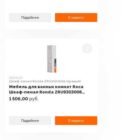
Подробнее
В корзину
Артикул:
Шкаф-пенал Ronda ZRU9303006 (правый)
Мебель для ванных комнат Roca
Шкаф-пенал Ronda ZRU9303006
(правый)
1 506,00
руб.
Подробнее
В корзину