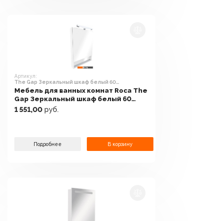
Артикул:
The Gap Зеркальный шкаф белый 60
(ZRU9302748)
Мебель для ванных комнат Roca The
Gap Зеркальный шкаф белый 60
(ZRU9302748)
1 551,00
руб.
Подробнее
В корзину