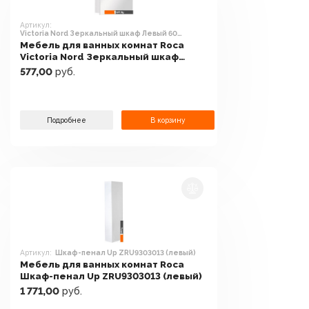
Артикул:
Victoria Nord Зеркальный шкаф Левый 60
(ZRU9000029)
Мебель для ванных комнат Roca
Victoria Nord Зеркальный шкаф
Левый 60 (ZRU9000029)
577,00
руб.
Подробнее
В корзину
Артикул:
Шкаф-пенал Up ZRU9303013 (левый)
Мебель для ванных комнат Roca
Шкаф-пенал Up ZRU9303013 (левый)
1 771,00
руб.