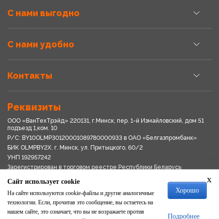
С нами выгодно
С нами удобно
Контакты
Реквизиты
ООО «ВанТехТрэйд» 220131, г.Минск, пер. 1-й Измайловский, дом 51
подъезд 1,ком. 10
Р/С: BY10OLMP30120001089780000933 в OАО «Белгазпромбанк»
БИК OLMPBY2X. г. Минск, ул. Притыцкого, 60/2
УНП 192957242
Зарегистрирован в торговом реестре Республики Беларусь
03.04.2018
x
Сайт использует cookie
Свидетельство о регистрации № 192957242выдано 18.08.2017
Хорошо
Мингориспоплком
На сайте используются cookie-файлы и другие аналогичные
Политика обработки персональных данных
технологии. Если, прочитав это сообщение, вы остаетесь на
Положение о системе видеонаблюдения
нашем сайте, это означает, что вы не возражаете против
Подробнее
Политика в отношении обработки файлов cookie