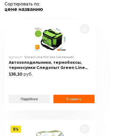
Сортировать по:
цене
названию
Артикул:
Green Line Pro 34л (зеленый)
Автохолодильники, термобоксы,
термосумки Следопыт Green Line
Pro 34л (зеленый)
136,10
руб.
Подробнее
В корзину
5%