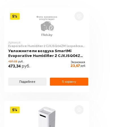
5%
Артикул:
Evaporative Humidifier 2 CJXJSQ04ZM (корейская
версия)
Увлажнители воздуха SmartMi
Evaporative Humidifier 2 CJXJSQ04ZM
(корейская версия)
497.01
руб.
Экономия
23,67
473,34
руб.
руб.
Подробнее
В корзину
5%