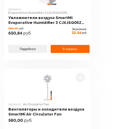
Артикул:
Evaporative Humidifier 3 CJXJSQ05ZM
(международная версия)
Увлажнители воздуха SmartMi
Evaporative Humidifier 3 CJXJSQ05ZM
(международная версия)
683.38
руб.
Экономия
32,54
650,84
руб.
руб.
Подробнее
В корзину
Артикул:
Air Circulator Fan
Вентиляторы и охладители воздуха
SmartMi Air Circulator Fan
580,00
руб.