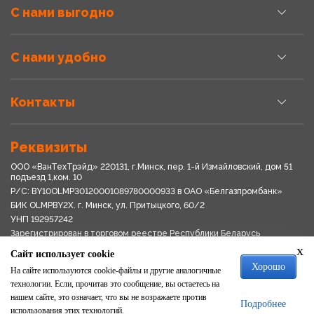
С нами выгодно
С нами удобно
Контакты
Реквизиты
ООО «ВанТехТрэйд» 220131, г.Минск, пер. 1-й Измайловский, дом 51
подъезд 1,ком. 10
Р/С: BY10OLMP30120001089780000933 в OАО «Белгазпромбанк»
БИК OLMPBY2X. г. Минск, ул. Притыцкого, 60/2
УНП 192957242
Зарегистрирован в торговом реестре Республики Беларусь
03.04.2018
x
Сайт использует cookie
Свидетельство о регистрации № 192957242выдано 18.08.2017
Хорошо
Мингориспоплком
На сайте используются cookie-файлы и другие аналогичные
Политика обработки персональных данных
технологии. Если, прочитав это сообщение, вы остаетесь на
Положение о системе видеонаблюдения
нашем сайте, это означает, что вы не возражаете против
Подробнее
Политика в отношении обработки файлов cookie
использования этих технологий.