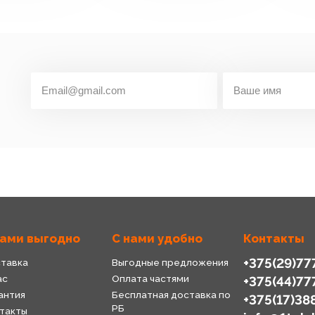
нами выгодно
С нами удобно
Контакты
+375(29)77
тавка
Выгодные предложения
ас
Оплата частями
+375(44)77
антия
Бесплатная доставка по
+375(17)38
РБ
такты