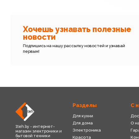
Хочешь узнавать полезные
новости
Подпишись на нашу рассылку новостей и узнавай
первым!
Разделы
С 
Для кухни
Дос
Для дома
О н
1teh.by - интернет-
Электроника
Гар
магазин электроники и
бытовой техники
Красота
Кон