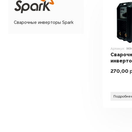
Сварочные инверторы Spark
Артикул:
MM
Свароч
инверто
MMA 210
270,00
р
Подробне