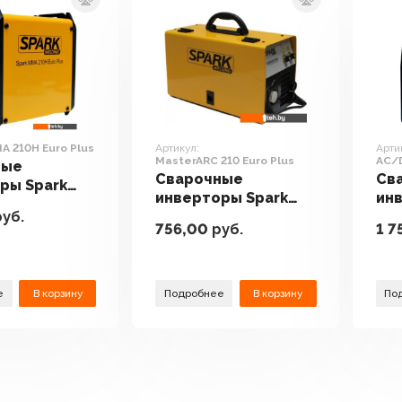
A 210H Euro Plus
Артикул:
Арти
MasterARC 210 Euro Plus
AC/D
ные
Сварочные
Св
ры Spark
инверторы Spark
ин
H Euro Plus
уб.
MasterARC 210 Euro
AC
756,00
руб.
1 7
Plus
Plu
е
В корзину
Подробнее
В корзину
По