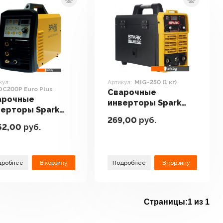
кул:
Артикул:
MIG-250 (1 кг)
C200P Euro Plus
Сварочные
арочные
инверторы Spark
верторы Spark
MIG-250 (1 кг)
269,00
руб.
/DC200P Euro
52,00
руб.
s
дробнее
В корзину
Подробнее
В корзину
Страницы:
1 из 1