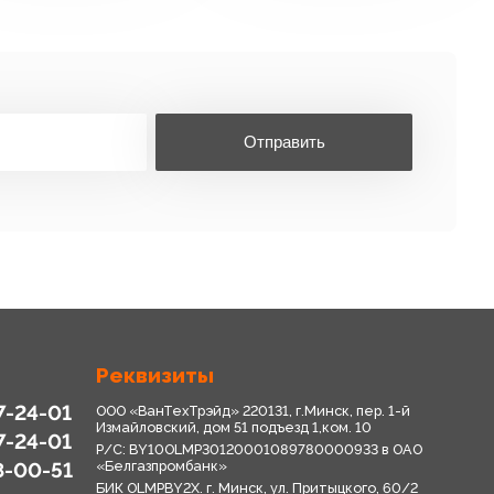
Отправить
Реквизиты
7-24-01
ООО «ВанТехТрэйд» 220131, г.Минск, пер. 1-й
Измайловский, дом 51 подъезд 1,ком. 10
7-24-01
Р/С: BY10OLMP30120001089780000933 в OАО
8-00-51
«Белгазпромбанк»
БИК OLMPBY2X. г. Минск, ул. Притыцкого, 60/2