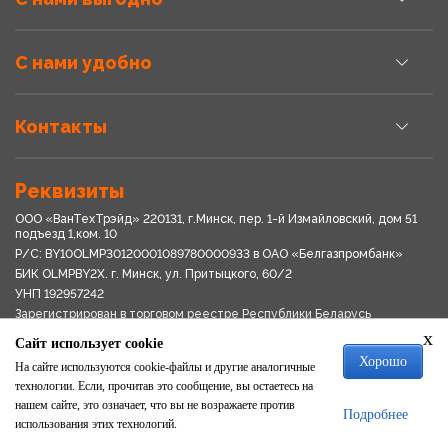
С нами удобно
Контакты
Реквизиты
ООО «ВанТехТрэйд» 220131, г.Минск, пер. 1-й Измайловский, дом 51
подъезд 1,ком. 10
Р/С: BY10OLMP30120001089780000933 в OАО «Белгазпромбанк»
БИК OLMPBY2X. г. Минск, ул. Притыцкого, 60/2
УНП 192957242
Зарегистрирован в торговом реестре Республики Беларусь
03.04.2018
x
Сайт использует cookie
Свидетельство о регистрации № 192957242выдано 18.08.2017
Хорошо
Мингориспоплком
На сайте используются cookie-файлы и другие аналогичные
Политика обработки персональных данных
технологии. Если, прочитав это сообщение, вы остаетесь на
Положение о системе видеонаблюдения
нашем сайте, это означает, что вы не возражаете против
Подробнее
Политика в отношении обработки файлов cookie
использования этих технологий.