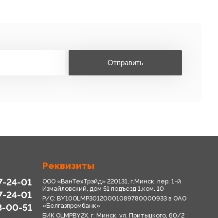
Отправить
Реквизиты
7-24-01
ООО «ВанТехТрэйд» 220131, г.Минск, пер. 1-й
Измайловский, дом 51 подъезд 1,ком. 10
7-24-01
Р/С: BY10OLMP30120001089780000933 в OАО
8-00-51
«Белгазпромбанк»
БИК OLMPBY2X. г. Минск, ул. Притыцкого, 60/2