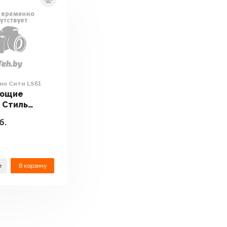
но Сити LS61
ающие
 Стиль
ино Сити
б.
е
В корзину