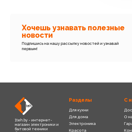
Хочешь узнавать полезные
новости
Подпишись на нашу рассылку новостей и узнавай
первым!
Разделы
С 
Для кухни
Дос
Для дома
О н
1teh.by - интернет-
Электроника
Гар
магазин электроники и
бытовой техники
Красота
Кон