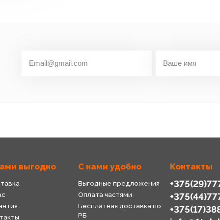
нами выгодно
С нами удобно
Контакты
+375(29)77
тавка
Выгодные предложения
ас
Оплата частями
+375(44)77
антия
Бесплатная доставка по
+375(17)38
РБ
такты