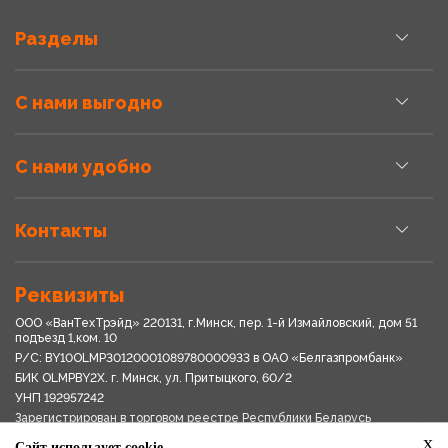
Разделы
С нами выгодно
С нами удобно
Контакты
Реквизиты
ООО «ВанТехТрэйд» 220131, г.Минск, пер. 1-й Измайловский, дом 51
подъезд 1,ком. 10
Р/С: BY10OLMP30120001089780000933 в OАО «Белгазпромбанк»
БИК OLMPBY2X. г. Минск, ул. Притыцкого, 60/2
УНП 192957242
Зарегистрирован в торговом реестре Республики Беларусь
03.04.2018
x
Сайт использует cookie