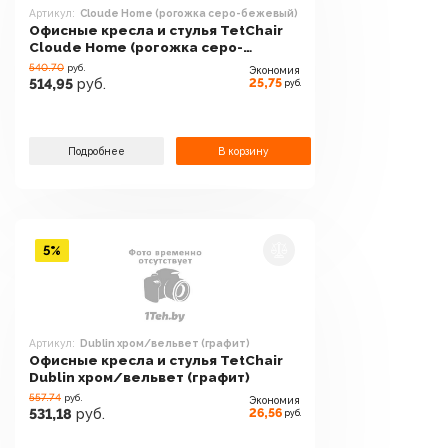
Артикул:
Cloude Home (рогожка серо-бежевый)
Офисные кресла и стулья TetChair
Cloude Home (рогожка серо-
бежевый)
540.70
руб.
Экономия
25,75
514,95
руб.
руб.
Подробнее
В корзину
5%
Артикул:
Dublin хром/вельвет (графит)
Офисные кресла и стулья TetChair
Dublin хром/вельвет (графит)
557.74
руб.
Экономия
26,56
531,18
руб.
руб.