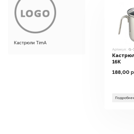
Кастрюли TimA
Артикул:
G-
Кастрюл
16К
188,00
р
Подробне