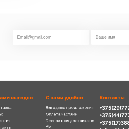
нами выгодно
С нами удобно
Контакты
+375(29)77
тавка
Выгодные предложения
ас
Оплата частями
+375(44)77
антия
Бесплатная доставка по
+375(17)38
РБ
такты