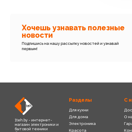
Хочешь узнавать полезные
новости
Подпишись на нашу рассылку новостей и узнавай
первым!
Разделы
С 
Для кухни
Дос
Для дома
О н
1teh.by - интернет-
Электроника
Гар
магазин электроники и
бытовой техники
Красота
Кон