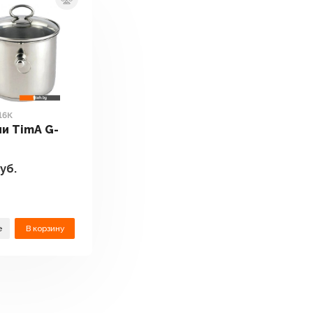
16К
и TimA G-
уб.
е
В корзину