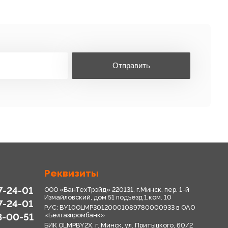
Отправить
Реквизиты
7-24-01
ООО «ВанТехТрэйд» 220131, г.Минск, пер. 1-й
Измайловский, дом 51 подъезд 1,ком. 10
7-24-01
Р/С: BY10OLMP30120001089780000933 в OАО
8-00-51
«Белгазпромбанк»
БИК OLMPBY2X. г. Минск, ул. Притыцкого, 60/2