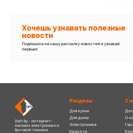
Хочешь узнавать полезные
новости
Подпишись на нашу рассылку новостей и узнавай
первым!
Разделы
С 
Для кухни
Дос
Для дома
О н
1teh.by - интернет-
Электроника
Гар
магазин электроники и
бытовой техники
Красота
Кон