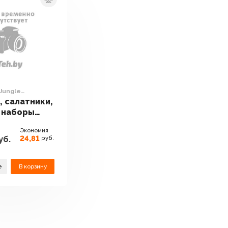
 Jungle
28
, салатники,
 наборы
 Metropolis
Экономия
ME070185528
24,81
уб.
руб.
е
В корзину