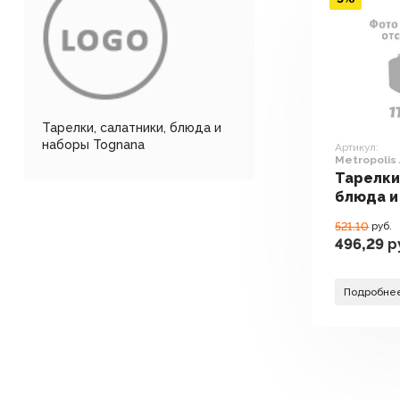
Тарелки, салатники, блюда и
наборы Tognana
Артикул:
Metropolis
ME0701855
Тарелки
блюда и
Tognana
521.10
руб.
Jungle 
496,29
р
Подробне