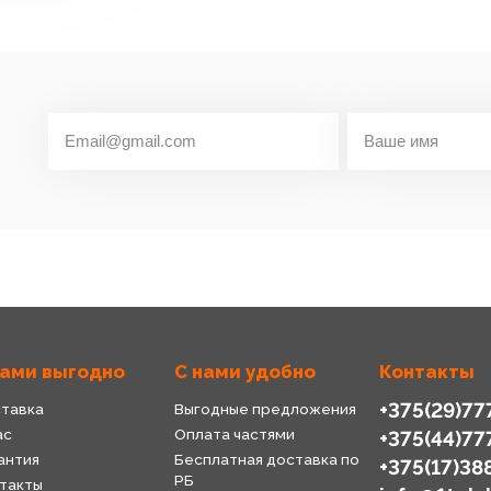
нами выгодно
С нами удобно
Контакты
+375(29)77
тавка
Выгодные предложения
ас
Оплата частями
+375(44)77
антия
Бесплатная доставка по
+375(17)38
РБ
такты