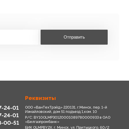
Отправить
Реквизиты
7-24-01
ООО «ВанТехТрэйд» 220131, г.Минск, пер. 1-й
Измайловский, дом 51 подъезд 1,ком. 10
7-24-01
Р/С: BY10OLMP30120001089780000933 в OАО
8-00-51
«Белгазпромбанк»
БИК OLMPBY2X. г. Минск, ул. Притыцкого, 60/2