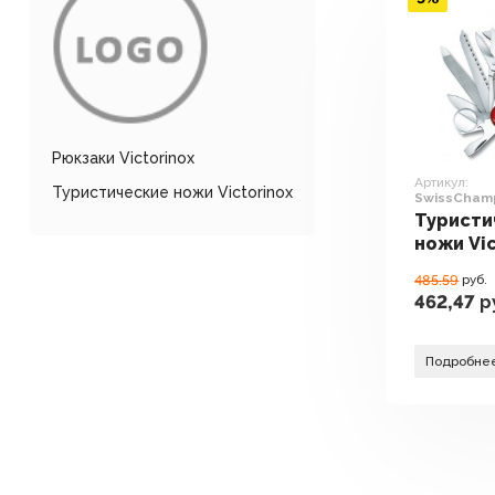
Рюкзаки Victorinox
Артикул:
Туристические ножи Victorinox
SwissChamp
Туристи
ножи Vic
SwissCha
485.59
руб.
462,47
р
Подробне