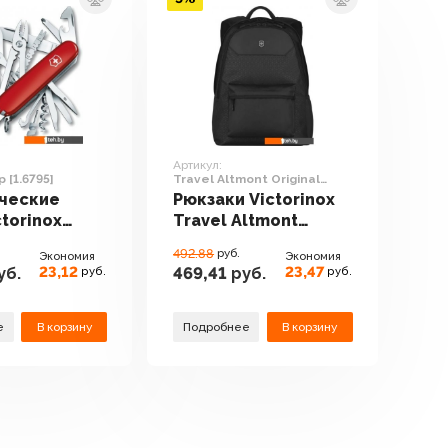
Артикул:
 [1.6795]
Travel Altmont Original
606736
ческие
Рюкзаки Victorinox
torinox
Travel Altmont
mp [1.6795]
Original 606736
492.88
руб.
Экономия
Экономия
23,12
23,47
уб.
469,41
руб.
руб.
руб.
е
В корзину
Подробнее
В корзину