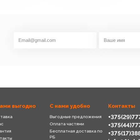
нами выгодно
С нами удобно
Контакты
+375(29)77
тавка
Выгодные предложения
ас
Оплата частями
+375(44)77
антия
Бесплатная доставка по
+375(17)38
РБ
такты