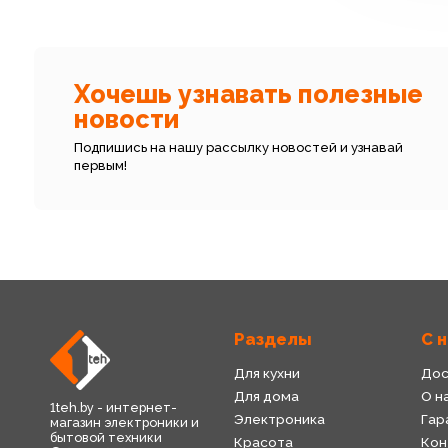
Хочешь узнавать полезные
новости
Подпишись на нашу рассылку новостей и узнавай
первым!
Разделы
С 
Для кухни
Дос
Для дома
О н
1teh.by - интернет-
Электроника
Гар
магазин электроники и
бытовой техники
Красота
Кон