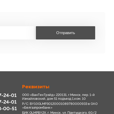
Отправить
Реквизиты
7-24-01
ООО «ВанТехТрэйд» 220131, г.Минск, пер. 1-й
Измайловский, дом 51 подъезд 1,ком. 10
7-24-01
Р/С: BY10OLMP30120001089780000933 в OАО
8-00-51
«Белгазпромбанк»
БИК OLMPBY2X. г. Минск, ул. Притыцкого, 60/2