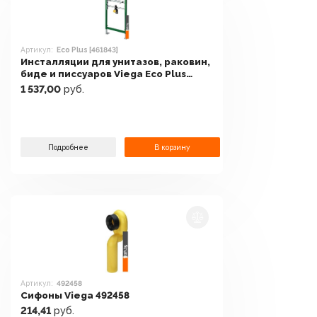
Артикул:
Eco Plus [461843]
Инсталляции для унитазов, раковин,
биде и писсуаров Viega Eco Plus
[461843]
1 537,00
руб.
Подробнее
В корзину
Артикул:
492458
Сифоны Viega 492458
214,41
руб.