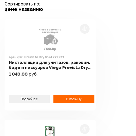
Сортировать по:
цене
названию
Артикул:
Prevista Dry 8524 771 973
Инсталляции для унитазов, раковин,
биде и писсуаров Viega Prevista Dry
8524 771 973
1 040,00
руб.
Подробнее
В корзину