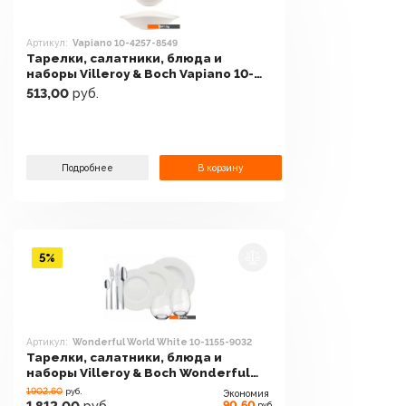
Артикул:
Vapiano 10-4257-8549
Тарелки, салатники, блюда и
наборы Villeroy & Boch Vapiano 10-
4257-8549
513,00
руб.
Подробнее
В корзину
5%
Артикул:
Wonderful World White 10-1155-9032
Тарелки, салатники, блюда и
наборы Villeroy & Boch Wonderful
World White 10-1155-9032
1902.60
руб.
Экономия
90,60
руб.