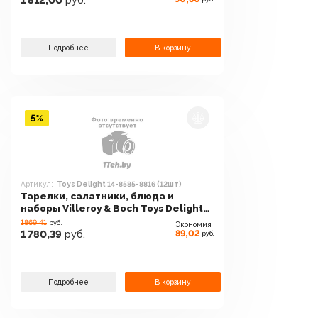
1 812,00
руб.
Подробнее
В корзину
5%
Артикул:
Toys Delight 14-8585-8816 (12шт)
Тарелки, салатники, блюда и
наборы Villeroy & Boch Toys Delight
14-8585-8816 (12шт)
1869.41
руб.
Экономия
89,02
1 780,39
руб.
руб.
Подробнее
В корзину