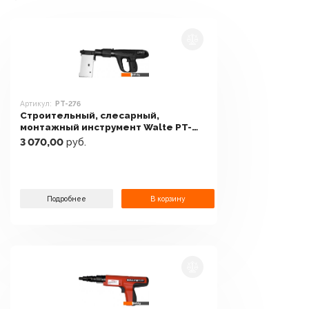
Артикул:
PT-276
Строительный, слесарный,
монтажный инструмент Walte PT-
276
3 070,00
руб.
Подробнее
В корзину