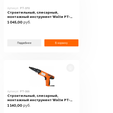
Артикул:
PT-370
Строительный, слесарный,
монтажный инструмент Walte PT-
370
1 045,00
руб.
Подробнее
В корзину
Артикул:
PT-355
Строительный, слесарный,
монтажный инструмент Walte PT-
355
1 140,00
руб.