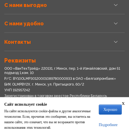
С нами выгодно
С нами удобно
Контакты
Реквизиты
ООО «ВанТехТрэйд» 220131, г.Минск, пер. 1-й Измайловский, дом 51
подъезд 1,ком. 10
Р/С: BY10OLMP30120001089780000933 в OАО «Белгазпромбанк»
БИК OLMPBY2X. г. Минск, ул. Притыцкого, 60/2
УНП 192957242
Зарегистрирован в торговом реестре Республики Беларусь
03.04.2018
x
Сайт использует cookie
Свидетельство о регистрации № 192957242выдано 18.08.2017
Хорошо
Мингориспоплком
На сайте используются cookie-файлы и другие аналогичные
Политика обработки персональных данных
технологии. Если, прочитав это сообщение, вы остаетесь на
Положение о системе видеонаблюдения
нашем сайте, это означает, что вы не возражаете против
Подробнее
Политика в отношении обработки файлов cookie
использования этих технологий.