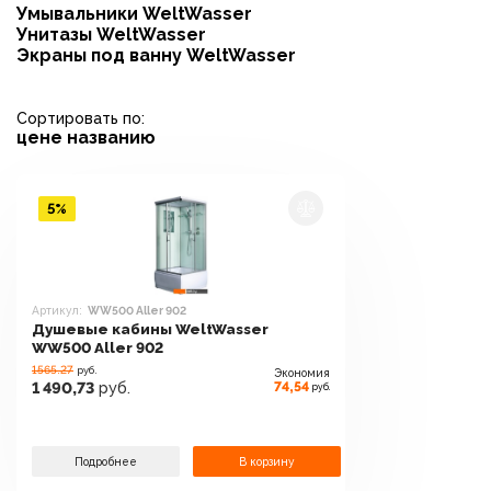
Умывальники WeltWasser
Унитазы WeltWasser
Экраны под ванну WeltWasser
Сортировать по:
цене
названию
5%
Артикул:
WW500 Aller 902
Душевые кабины WeltWasser
WW500 Aller 902
1565.27
руб.
Экономия
74,54
1 490,73
руб.
руб.
Подробнее
В корзину