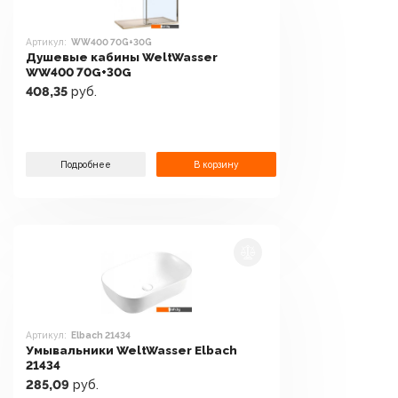
Артикул:
WW400 70G+30G
Душевые кабины WeltWasser
WW400 70G+30G
408,35
руб.
Подробнее
В корзину
Артикул:
Elbach 21434
Умывальники WeltWasser Elbach
21434
285,09
руб.