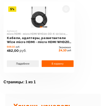
5%
Артикул:
micro HDMI - micro HDMI WHD20-DD-K-10 (10 м,
черный)
Кабели, адаптеры, разветвители
Wize micro HDMI - micro HDMI WHD20-
DD-K-10 (10 м, черный)
506.10
руб.
Экономия
24,10
482,00
руб.
руб.
Подробнее
В корзину
Страницы:
1 из 1