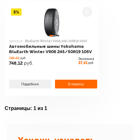
5%
Артикул:
BluEarth Winter V906 245/50R19 105V
Автомобильные шины Yokohama
BluEarth Winter V906 245/50R19 105V
785.53
руб.
Экономия
37,41
748,12
руб.
руб.
Подробнее
В корзину
Страницы:
1 из 1