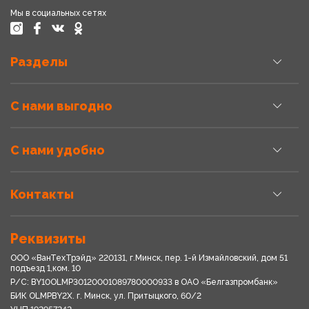
Мы в социальных сетях
Разделы
С нами выгодно
С нами удобно
Контакты
Реквизиты
ООО «ВанТехТрэйд» 220131, г.Минск, пер. 1-й Измайловский, дом 51
подъезд 1,ком. 10
Р/С: BY10OLMP30120001089780000933 в OАО «Белгазпромбанк»
БИК OLMPBY2X. г. Минск, ул. Притыцкого, 60/2