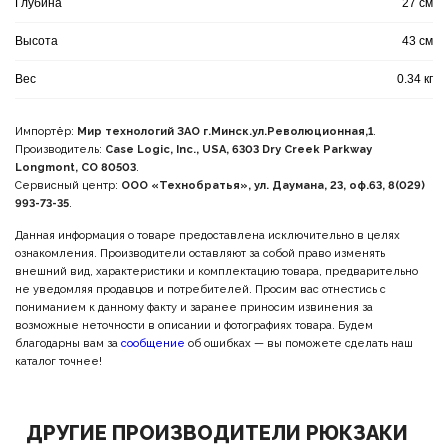
Глубина
27 см
Высота
43 см
Вес
0.34 кг
Импортёр:
Мир технологий ЗАО г.Минск.ул.Революционная,1
.
Производитель:
Case Logic, Inc., USA, 6303 Dry Creek Parkway
Longmont, CO 80503
.
Сервисный центр:
ООО «Технобратья», ул. Даумана, 23, оф.63, 8(029)
993-73-35
.
Данная информация о товаре предоставлена исключительно в целях
ознакомления. Производители оставляют за собой право изменять
внешний вид, характеристики и комплектацию товара, предварительно
не уведомляя продавцов и потребителей. Просим вас отнестись с
пониманием к данному факту и заранее приносим извинения за
возможные неточности в описании и фотографиях товара. Будем
благодарны вам за
сообщение
об ошибках — вы поможете сделать наш
каталог точнее!
ДРУГИЕ ПРОИЗВОДИТЕЛИ РЮКЗАКИ