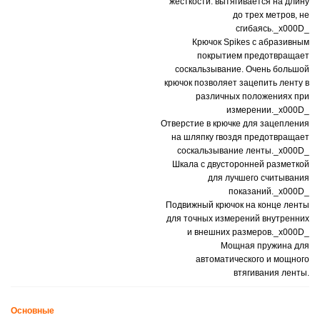
жесткости: вытягивается на длину
до трех метров, не
сгибаясь._x000D_
Крючок Spikes с абразивным
покрытием предотвращает
соскальзывание. Очень большой
крючок позволяет зацепить ленту в
различных положениях при
измерении._x000D_
Отверстие в крючке для зацепления
на шляпку гвоздя предотвращает
соскальзывание ленты._x000D_
Шкала с двусторонней разметкой
для лучшего считывания
показаний._x000D_
Подвижный крючок на конце ленты
для точных измерений внутренних
и внешних размеров._x000D_
Мощная пружина для
автоматического и мощного
втягивания ленты.
Основные