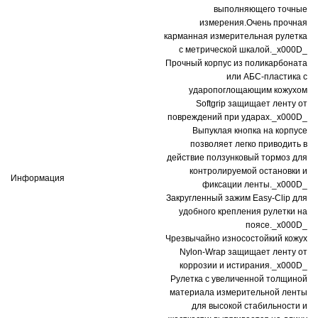
выполняющего точные
измерения.Очень прочная
карманная измерительная рулетка
с метрической шкалой._x000D_
Прочный корпус из поликарбоната
или АБС-пластика с
ударопоглощающим кожухом
Softgrip защищает ленту от
повреждений при ударах._x000D_
Выпуклая кнопка на корпусе
позволяет легко приводить в
действие ползунковый тормоз для
контролируемой остановки и
Информация
фиксации ленты._x000D_
Закругленный зажим Easy-Clip для
удобного крепления рулетки на
поясе._x000D_
Чрезвычайно износостойкий кожух
Nylon-Wrap защищает ленту от
коррозии и истирания._x000D_
Рулетка с увеличенной толщиной
материала измерительной ленты
для высокой стабильности и