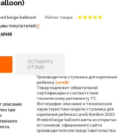
balloon)
ted beige balloon)
Рейтинг товара:
ывы покупателей:
0
ГАРИЯ
ОСТАВИТЬ
ОТЗЫВ
Производитель стульчика для корпления
ребенка:
Lorelli
Товар подлежит обязательной
сертификации и соответствия
техническому регламенту ТС.
т описания
Фотографии, описание и технические
характеристики модели стульчика для
лен при
корпления ребенка Lorelli BonBon 2023
и
(frosted beige balloon) взяты из открытых
твенного
источников, официального сайта
екта.
производителя или представительства