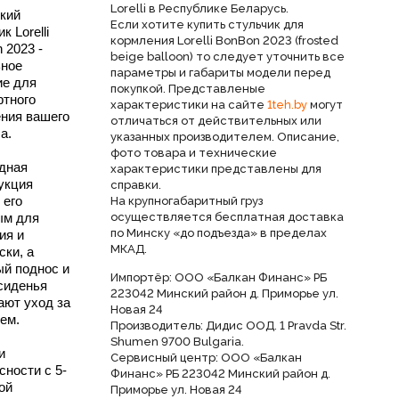
Lorelli в Республике Беларусь.
кий
Если хотите купить стульчик для
к Lorelli
кормления Lorelli BonBon 2023 (frosted
 2023 -
beige balloon) то следует уточнить все
ьное
параметры и габариты модели перед
ие для
покупкой. Представленые
тного
характеристики на сайте
1teh.by
могут
ния вашего
отличаться от действительных или
а.
указанных производителем. Описание,
фото товара и технические
дная
характеристики представлены для
укция
справки.
 его
На крупногабаритный груз
ым для
осуществляется бесплатная доставка
по Минску «до подъезда» в пределах
ия и
МКАД.
ски, а
й поднос и
Импортёр: ООО «Балкан Финанс» РБ
сиденья
223042 Минский район д. Приморье ул.
ают уход за
Новая 24
ем.
Производитель: Дидис ООД. 1 Pravda Str.
Shumen 9700 Bulgaria.
и
Сервисный центр: ООО «Балкан
сности с 5-
Финанс» РБ 223042 Минский район д.
ой
Приморье ул. Новая 24