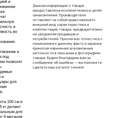
ией и
Данная информация о товаре
рованная
предоставлена исключительно в целях
жка
ознакомления. Производители
чат
оставляют за собой право изменять
мальную
внешний вид, характеристики и
сность и
комплектацию товара, предварительно
ивость во
не уведомляя продавцов и
потребителей. Просим вас отнестись с
зования.
пониманием к данному факту и заранее
приносим извинения за возможные
таканник и
неточности в описании и фотографиях
а под
товара. Будем благодарны вам за
ем позволят
сообщение об ошибках — вы поможете
ь
сделать наш каталог точнее!
одимые
 и
уары для
ения
а.
ота 100 см и
65 кг делают
еальным для
от 6 месяцев