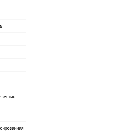
а
очечные
сированная