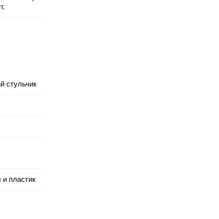
т.
й стульчик
 и пластик