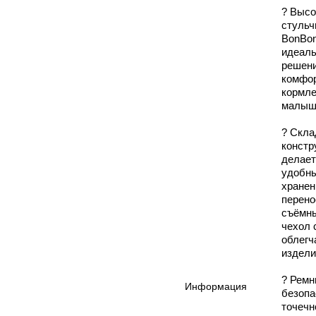
? Высо
стульчи
BonBon
идеал
решен
комфор
кормле
малыш
? Скла
констр
делает
удобн
хранен
перено
съёмны
чехол 
облегч
издели
? Ремн
Информация
безопа
точечн