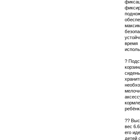
фиксац
фикси
подно
обеспе
макси
безопа
устойч
время
исполь
? Подс
корзин
сидень
хранит
необх
мелочи
аксесс
кормл
ребёнк
?? Выс
вес 6.
его ид
детей 