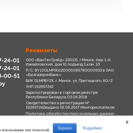
Реквизиты
7-24-01
ООО «ВанТехТрэйд» 220131, г.Минск, пер. 1-й
Измайловский, дом 51 подъезд 1,ком. 10
7-24-01
Р/С: BY10OLMP30120001089780000933 в OАО
8-00-51
«Белгазпромбанк»
БИК OLMPBY2X. г. Минск, ул. Притыцкого, 60/2
by
УНП 192957242
Зарегистрирован в торговом реестре
Республики Беларусь 03.04.2018
Свидетельство о регистрации №
192957242выдано 18.08.2017 Мингориспоплком
Политика обработки персональных данных
Положение о системе видеонаблюдения
x
Политика в отношении обработки файлов
cookie
Хорошо
Подробнее
в использования этих технологий.