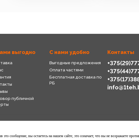
нами выгодно
С нами удобно
Контакты
+375(29)77
тавка
Выгодные предложения
ас
Оплата частями
+375(44)77
антия
Бесплатная доставка по
+375(17)38
РБ
такты
info@1teh.
ывы
овор публичной
ерты
 это сообщение, вы остаетесь на нашем сайте, это означает, что вы не возражаете проти