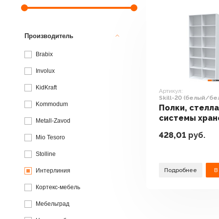
Производитель
Brabix
Involux
KidKraft
Артикул:
Skill-20 (белый/бе
Kommodum
Полки, стелл
системы хран
Metall-Zavod
Интерлиния Sk
428,01
руб.
Mio Tesoro
(белый/белый
Stolline
Подробнее
В
Интерлиния
Кортекс-мебель
Мебельград