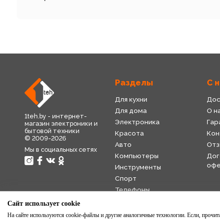
Разделы
С 
Для кухни
Дос
Для дома
О н
1teh.by - интернет-
Электроника
Гар
магазин электроники и
бытовой техники
Красота
Кон
© 2009-2026
Авто
Отз
Мы в социальных сетях
Компьютеры
Дог
оф
Инструменты
Спорт
Телефоны
Детский мир
Сайт использует cookie
Торговля
На сайте используются cookie-файлы и другие аналогичные технологии. Если, прочитав