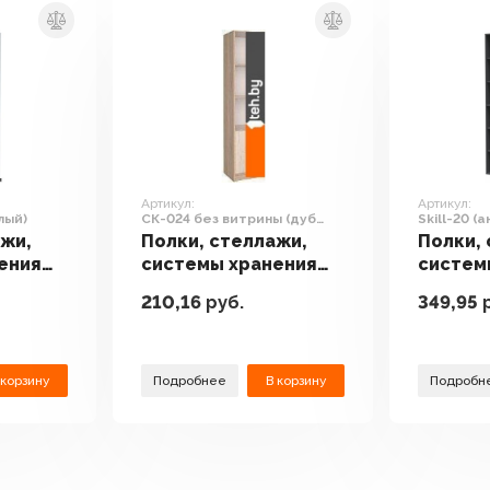
Артикул:
Артикул:
лый)
СК-024 без витрины (дуб
Skill-20 (
сонома/дуб белый)
антрацит
ажи,
Полки, стеллажи,
Полки,
ения
системы хранения
систем
ill-20
Интерлиния СК-024
Интерли
210,16
руб.
349,95
р
)
без витрины (дуб
(антра
сонома/дуб белый)
антрац
 корзину
Подробнее
В корзину
Подробн