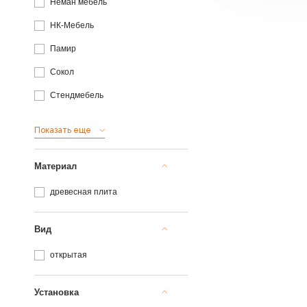
Неман мебель
НК-Мебель
Памир
Сокол
Стендмебель
Показать еще
Материал
древесная плита
Вид
открытая
Установка