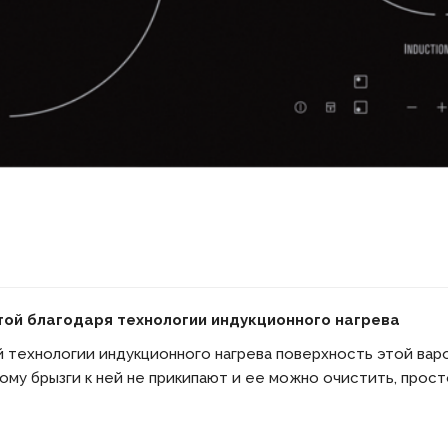
ой благодаря технологии индукционного нагрева
 технологии индукционного нагрева поверхность этой варо
тому брызги к ней не прикипают и ее можно очистить, прос