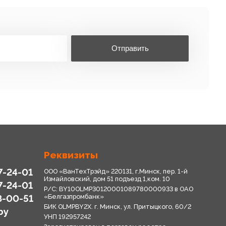
Отправить
Реквизиты
7-24-01
ООО «ВанТехТрэйд» 220131, г.Минск, пер. 1-й
Измайловский, дом 51 подъезд 1,ком. 10
7-24-01
Р/С: BY10OLMP30120001089780000933 в OАО
8-00-51
«Белгазпромбанк»
БИК OLMPBY2X. г. Минск, ул. Притыцкого, 60/2
by
УНП 192957242