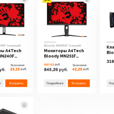
Артикул:
Арти
40F (черный)
Bloody MN251F (серый)
Кл
ры A4Tech
Мониторы A4Tech
Blo
MN240F
Bloody MN251F
318
)
(серый)
887.52
руб.
Экономия
Экономия
25,19
42,26
уб.
845,26
руб.
руб.
руб.
е
В корзину
Подробнее
В корзину
По