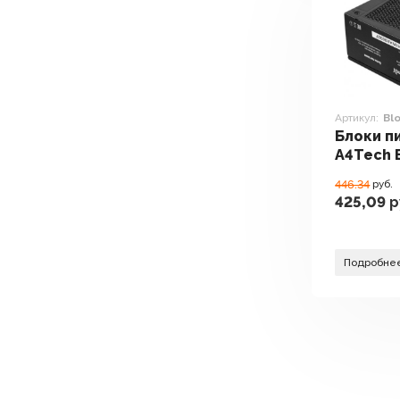
Артикул:
Bl
Блоки п
A4Tech 
PS1250P
446.34
руб.
425,09
р
Подробне