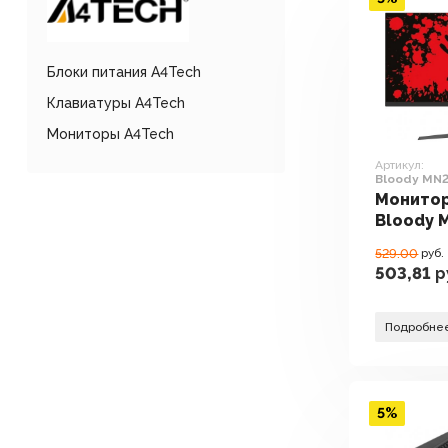
Блоки питания A4Tech
Клавиатуры A4Tech
Мониторы A4Tech
Артикул:
Bloody MN2
Монито
Bloody 
(черный
529.00
руб.
503,81
р
Подробне
5%