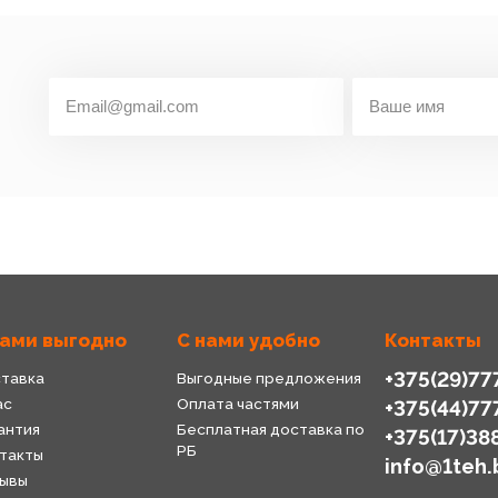
нами выгодно
С нами удобно
Контакты
+375(29)77
тавка
Выгодные предложения
ас
Оплата частями
+375(44)77
антия
Бесплатная доставка по
+375(17)38
РБ
такты
info@1teh.
ывы