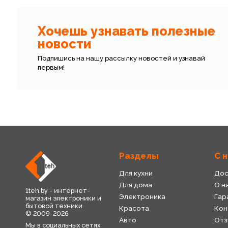
Хочешь узнавать полезные
новости
Подпишись на нашу рассылку новостей и узнавай
первым!
Разделы
С 
Для кухни
Дос
Для дома
О н
1teh.by - интернет-
Электроника
Гар
магазин электроники и
бытовой техники
Красота
Кон
© 2009-2026
Авто
Отз
Мы в социальных сетях