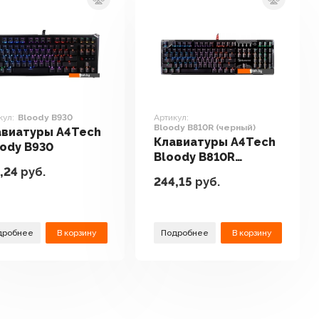
кул:
Bloody B930
Артикул:
Bloody B810R (черный)
авиатуры A4Tech
Клавиатуры A4Tech
ody B930
Bloody B810R
,24
руб.
(черный)
244,15
руб.
дробнее
В корзину
Подробнее
В корзину