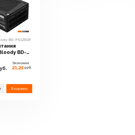
oody BD-PS1250P
итания
Bloody BD-
Экономия
21,25
уб.
руб.
е
В корзину