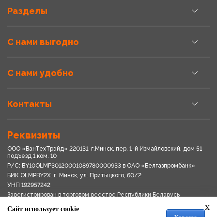
Разделы
С нами выгодно
С нами удобно
Контакты
Реквизиты
ООО «ВанТехТрэйд» 220131, г.Минск, пер. 1-й Измайловский, дом 51
подъезд 1,ком. 10
Р/С: BY10OLMP30120001089780000933 в OАО «Белгазпромбанк»
БИК OLMPBY2X. г. Минск, ул. Притыцкого, 60/2
УНП 192957242
Зарегистрирован в торговом реестре Республики Беларусь
03.04.2018
x
Сайт использует cookie
Свидетельство о регистрации № 192957242выдано 18.08.2017