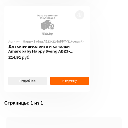
Артикул:
Happy Swing AB23-22HAPPY/11 (серый)
Детские шезлонги и качалки
Amarobaby Happy Swing AB23-
22HAPPY/11 (серый)
214,91
руб.
Подробнее
В корзину
Страницы:
1 из 1