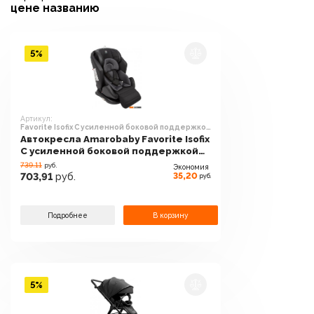
цене
названию
5%
Артикул:
Favorite Isofix С усиленной боковой поддержкой
AB24-20FAV/0910 (черный/графит)
Автокресла Amarobaby Favorite Isofix
С усиленной боковой поддержкой
AB24-20FAV/0910 (черный/графит)
739.11
руб.
Экономия
35,20
703,91
руб.
руб.
Подробнее
В корзину
5%