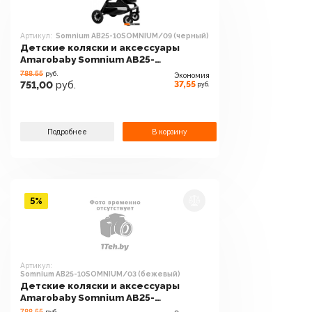
Артикул:
Somnium AB25-10SOMNIUM/09 (черный)
Детские коляски и аксессуары
Amarobaby Somnium AB25-
10SOMNIUM/09 (черный)
788.55
руб.
Экономия
37,55
751,00
руб.
руб.
Подробнее
В корзину
5%
Артикул:
Somnium AB25-10SOMNIUM/03 (бежевый)
Детские коляски и аксессуары
Amarobaby Somnium AB25-
10SOMNIUM/03 (бежевый)
788.55
руб.