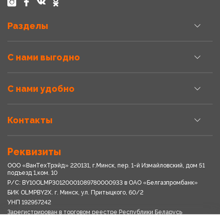
Разделы
С нами выгодно
С нами удобно
Контакты
Реквизиты
ООО «ВанТехТрэйд» 220131, г.Минск, пер. 1-й Измайловский, дом 51
подъезд 1,ком. 10
Р/С: BY10OLMP30120001089780000933 в OАО «Белгазпромбанк»
БИК OLMPBY2X. г. Минск, ул. Притыцкого, 60/2
УНП 192957242
Зарегистрирован в торговом реестре Республики Беларусь
03.04.2018