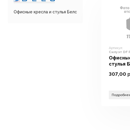
Офисные кресла и стулья Белс
Артикул:
Силуэт DF 
440130/C11
Офисные
черный)
стулья 
DF PLN 
307,00
р
(ткань К
черный)
Подробне