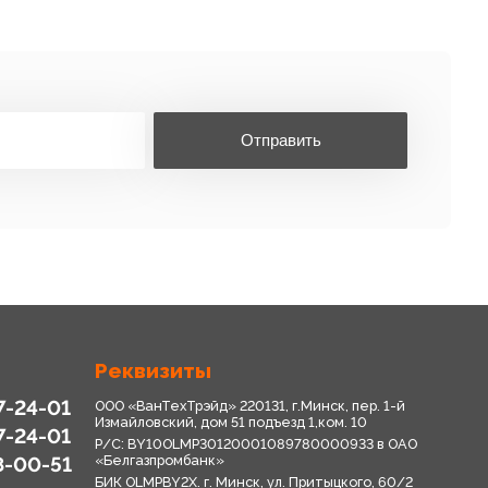
Отправить
Реквизиты
7-24-01
ООО «ВанТехТрэйд» 220131, г.Минск, пер. 1-й
Измайловский, дом 51 подъезд 1,ком. 10
7-24-01
Р/С: BY10OLMP30120001089780000933 в OАО
8-00-51
«Белгазпромбанк»
БИК OLMPBY2X. г. Минск, ул. Притыцкого, 60/2