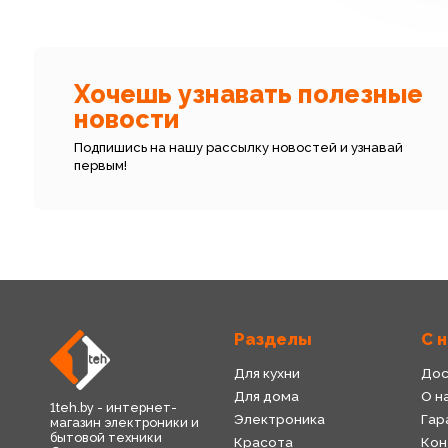
Хочешь узнавать полезные
новости
Подпишись на нашу рассылку новостей и узнавай
первым!
Разделы
С 
Для кухни
Дос
Для дома
О н
1teh.by - интернет-
Электроника
Гар
магазин электроники и
бытовой техники
Красота
Кон