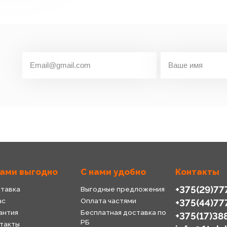
нами выгодно
С нами удобно
Контакты
+375(29)77
тавка
Выгодные предложения
ас
Оплата частями
+375(44)77
антия
Бесплатная доставка по
+375(17)38
РБ
такты