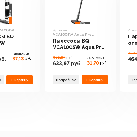
A1001W
Артикул:
Арти
VCA1005W Aqua Pro
сы BQ
Па
Premium
Пылесосы BQ
1W
от
VCA1005W Aqua Pro
SG5
Premium
488.
Экономия
665.67
руб.
37,13
Экономия
б.
464
руб.
31,70
633,97
руб.
руб.
е
В корзину
Подробнее
В корзину
По