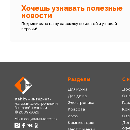
Хочешь узнавать полезные
новости
Подпишись на нашу рассылку новостей и узнавай
первым!
Разделы
С 
Для кухни
Дос
Для дома
О н
1teh.by - интернет-
Электроника
Гар
магазин электроники и
бытовой техники
Красота
Кон
© 2009-2026
Авто
Отз
Мы в социальных сетях
Компьютеры
Дог
оф
Инструменты