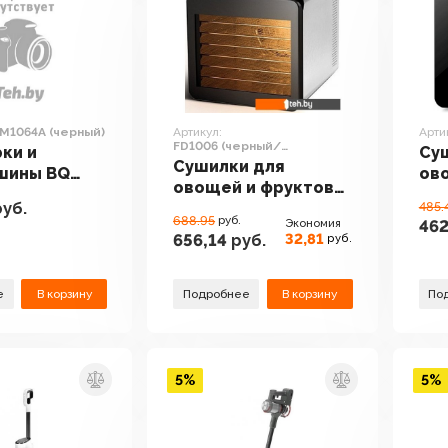
M1064A (черный)
Артикул:
Арти
FD1006 (черный/
ки и
Су
нержавеющая сталь)
Сушилки для
шины BQ
ов
овощей и фруктов
A (черный)
BQ
уб.
BQ FD1006 (черный/
485.
688.95
руб.
Экономия
462
нержавеющая
32,81
656,14
руб.
руб.
сталь)
е
В корзину
Подробнее
В корзину
По
5%
5%