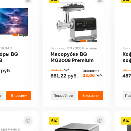
FSU14B
Артикул:
MG2008 Premium
Арти
оры BQ
Мясорубки BQ
Ко
B
MG2008 Premium
ко
CM
руб.
694.28
руб.
512.
Экономия
33,06
661,22
руб.
487
руб.
е
В корзину
Подробнее
В корзину
По
5%
5%