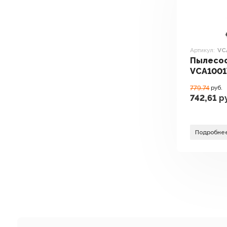
Артикул:
VC
Пылесо
VCA100
779.74
руб.
742,61
ру
Подробне