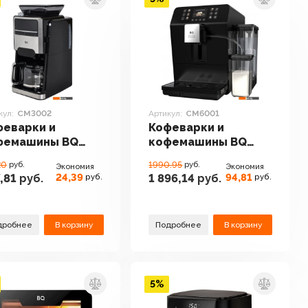
кул:
CM3002
Артикул:
CM6001
феварки и
Кофеварки и
фемашины BQ
кофемашины BQ
3002
CM6001
20
руб.
1990.95
руб.
Экономия
Экономия
24,39
94,81
,81
руб.
1 896,14
руб.
руб.
руб.
дробнее
В корзину
Подробнее
В корзину
5%