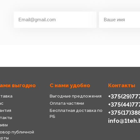
нами выгодно
С нами удобно
Контакты
+375(29)77
тавка
Выгодные предложения
ас
Оплата частями
+375(44)77
антия
Бесплатная доставка по
+375(17)38
РБ
такты
info@1teh.
ывы
овор публичной
ерты