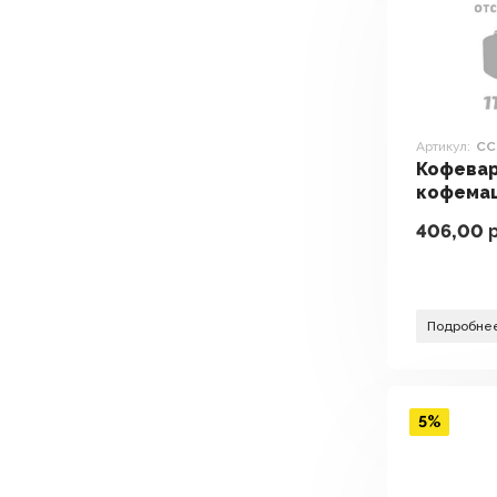
Артикул:
CC
Кофевар
кофема
CCM1064
406,00
р
Подробне
5%