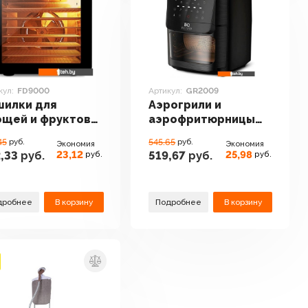
кул:
FD9000
Артикул:
GR2009
шилки для
Аэрогрили и
ощей и фруктов
аэрофритюрницы
 FD9000
BQ GR2009
45
руб.
545.65
руб.
Экономия
Экономия
23,12
25,98
,33
руб.
519,67
руб.
руб.
руб.
дробнее
В корзину
Подробнее
В корзину