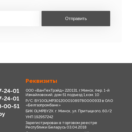
Отправить
Реквизиты
7-24-01
ООО «ВанТехТрэйд» 220131, г.Минск, пер. 1-й
Измайловский, дом 51 подъезд 1,ком. 10
7-24-01
Р/С: BY10OLMP30120001089780000933 в OАО
8-00-51
«Белгазпромбанк»
БИК OLMPBY2X. г. Минск, ул. Притыцкого, 60/2
by
УНП 192957242
Зарегистрирован в торговом реестре
Республики Беларусь 03.04.2018