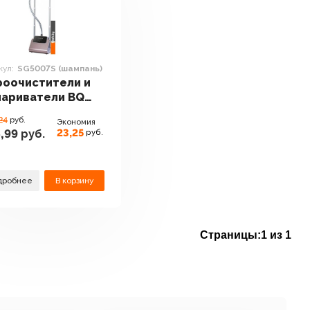
кул:
SG5007S (шампань)
роочистители и
париватели BQ
007S (шампань)
24
руб.
Экономия
23,25
,99
руб.
руб.
дробнее
В корзину
Страницы:
1 из 1