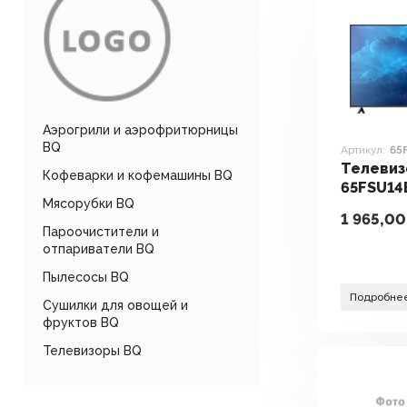
Аэрогрили и аэрофритюрницы
BQ
Артикул:
65
Телевиз
Кофеварки и кофемашины BQ
65FSU14
Мясорубки BQ
1 965,00
Пароочистители и
отпариватели BQ
Пылесосы BQ
Подробне
Сушилки для овощей и
фруктов BQ
Телевизоры BQ