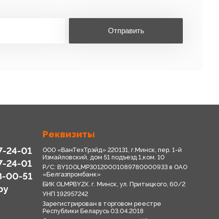
Отправить
Реквизиты
7-24-01
ООО «ВанТехТрэйд» 220131, г.Минск, пер. 1-й
Измайловский, дом 51 подъезд 1,ком. 10
7-24-01
Р/С: BY10OLMP30120001089780000933 в OАО
8-00-51
«Белгазпромбанк»
БИК OLMPBY2X. г. Минск, ул. Притыцкого, 60/2
by
УНП 192957242
Зарегистрирован в торговом реестре
Республики Беларусь 03.04.2018