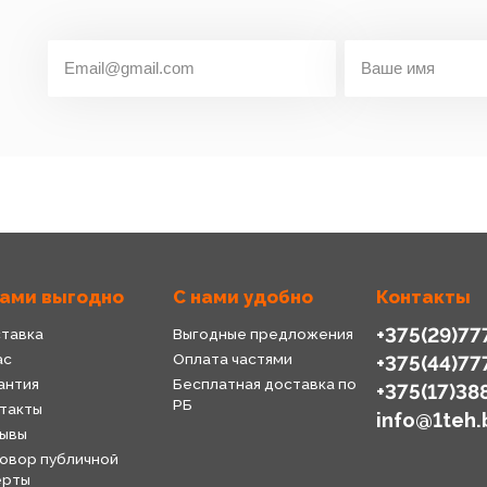
нами выгодно
С нами удобно
Контакты
+375(29)77
тавка
Выгодные предложения
ас
Оплата частями
+375(44)77
антия
Бесплатная доставка по
+375(17)38
РБ
такты
info@1teh.
ывы
овор публичной
ерты