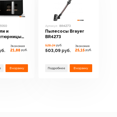
2050
Артикул:
BR4273
ли и
Пылесосы Brayer
итюрницы
BR4273
BR2050
528.24
руб.
Экономия
Экономия
21,88
25,15
уб.
503,09
руб.
руб.
руб.
е
В корзину
Подробнее
В корзину