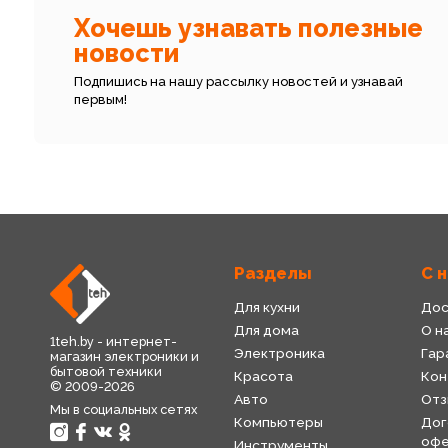
Хочешь узнавать полезные
новости
Подпишись на нашу рассылку новостей и узнавай
первым!
Разделы
С 
Для кухни
Дос
Для дома
О н
1teh.by - интернет-
Электроника
Гар
магазин электроники и
бытовой техники
Красота
Кон
© 2009-2026
Авто
Отз
Мы в социальных сетях
Компьютеры
Дог
оф
Инструменты