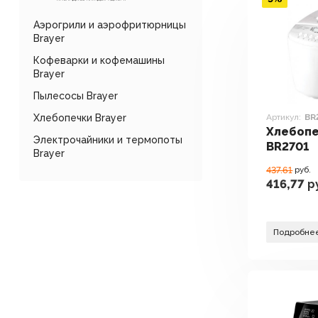
Аэрогрили и аэрофритюрницы
Brayer
Кофеварки и кофемашины
Brayer
Пылесосы Brayer
Хлебопечки Brayer
Артикул:
BR
Хлебопе
Электрочайники и термопоты
BR2701
Brayer
437.61
руб.
416,77
р
Подробне