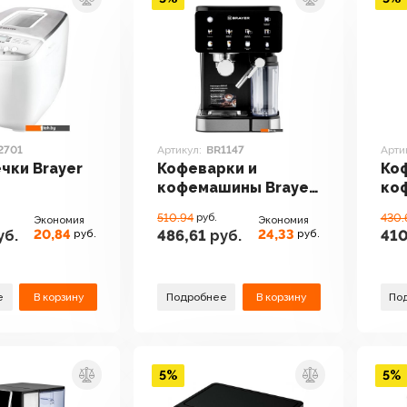
2701
Артикул:
BR1147
Арти
чки Brayer
Кофеварки и
Ко
кофемашины Brayer
ко
BR1147
BR1
510.94
руб.
430.
Экономия
Экономия
20,84
24,33
уб.
486,61
руб.
410
руб.
руб.
е
В корзину
Подробнее
В корзину
По
5%
5%