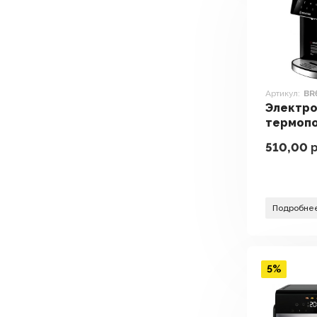
Артикул:
BR
Электро
термопо
BR6002
510,00
р
Подробне
5%