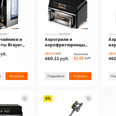
6002
Артикул:
BR2055
Арти
чайники и
Аэрогрили и
Аэр
ты Brayer
аэрофритюрницы
аэ
Brayer BR2055
Bra
уб.
483.12
руб.
483.
Экономия
23,01
460,11
руб.
460
руб.
е
В корзину
Подробнее
В корзину
По
5%