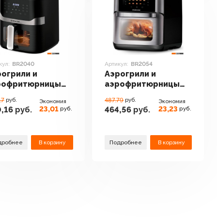
кул:
BR2040
Артикул:
BR2054
огрили и
Аэрогрили и
рофритюрницы
аэрофритюрницы
yer BR2040
Brayer BR2054
17
руб.
487.79
руб.
Экономия
Экономия
23,01
23,23
,16
руб.
464,56
руб.
руб.
руб.
дробнее
В корзину
Подробнее
В корзину