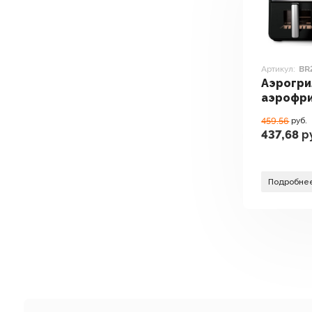
Артикул:
BR
Аэрогри
аэрофр
Brayer 
459.56
руб.
437,68
р
Подробне