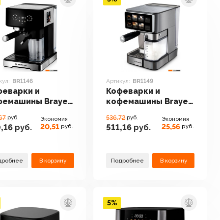
кул:
BR1146
Артикул:
BR1149
феварки и
Кофеварки и
фемашины Brayer
кофемашины Brayer
146
BR1149
67
руб.
536.72
руб.
Экономия
Экономия
20,51
25,56
,16
руб.
511,16
руб.
руб.
руб.
дробнее
В корзину
Подробнее
В корзину
5%