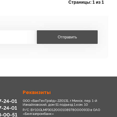
Страницы:
1 из 1
Отправить
Реквизиты
7-24-01
ООО «ВанТехТрэйд» 220131, г.Минск, пер. 1-й
Измайловский, дом 51 подъезд 1,ком. 10
7-24-01
Р/С: BY10OLMP30120001089780000933 в OАО
8-00-51
«Белгазпромбанк»