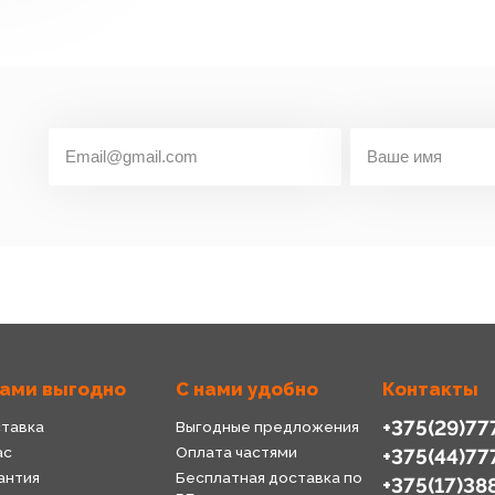
нами выгодно
С нами удобно
Контакты
+375(29)77
тавка
Выгодные предложения
ас
Оплата частями
+375(44)77
антия
Бесплатная доставка по
+375(17)38