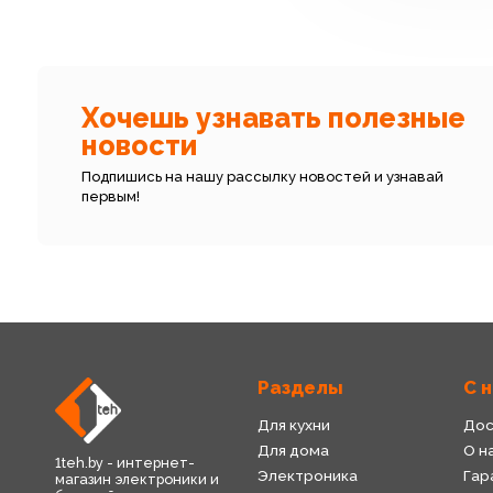
Хочешь узнавать полезные
новости
Подпишись на нашу рассылку новостей и узнавай
первым!
Разделы
С 
Для кухни
Дос
Для дома
О н
1teh.by - интернет-
Электроника
Гар
магазин электроники и