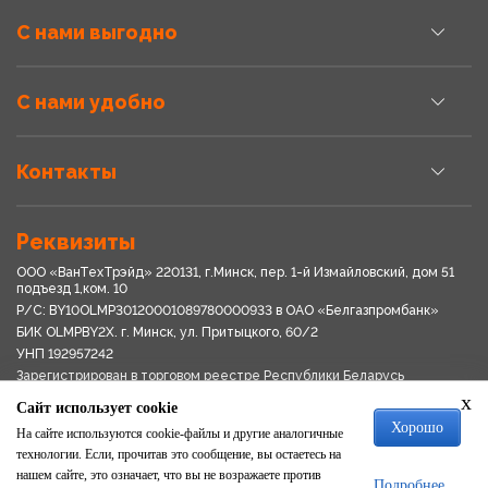
С нами выгодно
С нами удобно
Контакты
Реквизиты
ООО «ВанТехТрэйд» 220131, г.Минск, пер. 1-й Измайловский, дом 51
подъезд 1,ком. 10
Р/С: BY10OLMP30120001089780000933 в OАО «Белгазпромбанк»
БИК OLMPBY2X. г. Минск, ул. Притыцкого, 60/2
УНП 192957242
Зарегистрирован в торговом реестре Республики Беларусь
03.04.2018
x
Сайт использует cookie
Свидетельство о регистрации № 192957242выдано 18.08.2017
Хорошо
Мингориспоплком
На сайте используются cookie-файлы и другие аналогичные
Политика обработки персональных данных
технологии. Если, прочитав это сообщение, вы остаетесь на
Положение о системе видеонаблюдения
нашем сайте, это означает, что вы не возражаете против
Подробнее