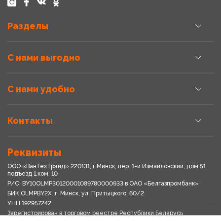
Разделы
С нами выгодно
С нами удобно
Контакты
Реквизиты
ООО «ВанТехТрэйд» 220131, г.Минск, пер. 1-й Измайловский, дом 51
подъезд 1,ком. 10
Р/С: BY10OLMP30120001089780000933 в OАО «Белгазпромбанк»
БИК OLMPBY2X. г. Минск, ул. Притыцкого, 60/2
УНП 192957242
Зарегистрирован в торговом реестре Республики Беларусь
03.04.2018